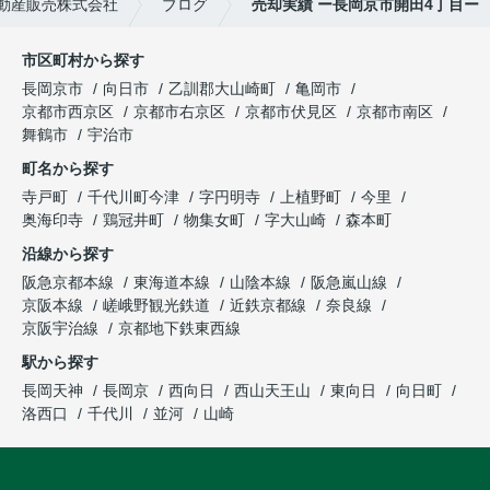
動産販売株式会社
ブログ
売却実績 ー長岡京市開田4丁目ー
市区町村から探す
長岡京市
向日市
乙訓郡大山崎町
亀岡市
京都市西京区
京都市右京区
京都市伏見区
京都市南区
舞鶴市
宇治市
町名から探す
寺戸町
千代川町今津
字円明寺
上植野町
今里
奥海印寺
鶏冠井町
物集女町
字大山崎
森本町
沿線から探す
阪急京都本線
東海道本線
山陰本線
阪急嵐山線
京阪本線
嵯峨野観光鉄道
近鉄京都線
奈良線
京阪宇治線
京都地下鉄東西線
駅から探す
長岡天神
長岡京
西向日
西山天王山
東向日
向日町
洛西口
千代川
並河
山崎