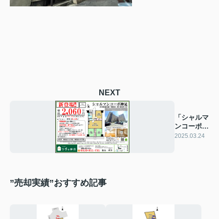
NEXT
「シャルマ
ンコーポ神
足」チラシ
2025.03.24
”売却実績”おすすめ記事