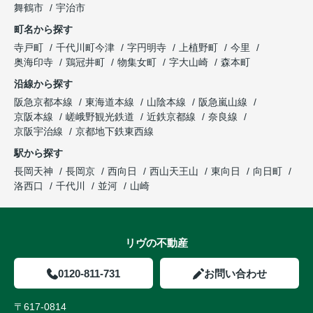
舞鶴市
宇治市
町名から探す
寺戸町
千代川町今津
字円明寺
上植野町
今里
奥海印寺
鶏冠井町
物集女町
字大山崎
森本町
沿線から探す
阪急京都本線
東海道本線
山陰本線
阪急嵐山線
京阪本線
嵯峨野観光鉄道
近鉄京都線
奈良線
京阪宇治線
京都地下鉄東西線
駅から探す
長岡天神
長岡京
西向日
西山天王山
東向日
向日町
洛西口
千代川
並河
山崎
リヴの不動産
0120-811-731
お問い合わせ
〒617-0814