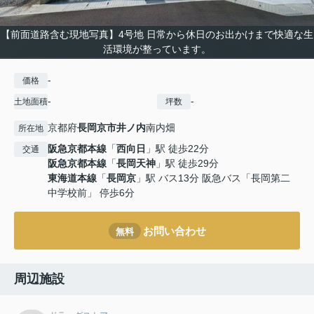
【前面道路含む現地写真】4号地 日常から休日のお出かけまで快適な生
活環境が整っています。
-
価格
-
-
土地面積
坪数
京都府
長岡京市
井ノ内
南内畑
所在地
阪急京都本線
「
西向日
」駅 徒歩22分
交通
阪急京都本線
「
長岡天神
」駅 徒歩29分
東海道本線
「
長岡京
」駅 バス13分 阪急バス「長岡第二
中学校前」 停歩6分
お問い合わせ
無料
周辺施設