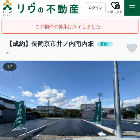
0
ログイン
お気に入り
この物件の募集は終了しました。
【成約】長岡京市井ノ内南内畑
募集0
-
1
/
2