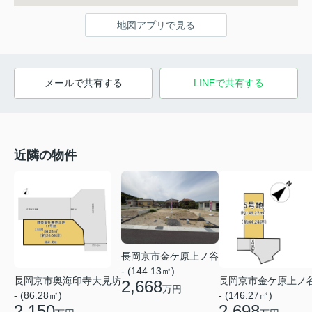
地図アプリで見る
メールで共有する
LINEで共有する
近隣の物件
長岡京市金ケ原上ノ谷
- (144.13㎡)
長岡京市奥海印寺大見坊
長岡京市金ケ原上ノ
2,668
万円
- (86.28㎡)
- (146.27㎡)
2,150
2,698