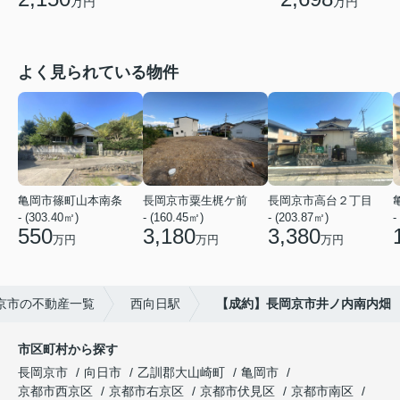
万円
万円
よく見られている物件
亀岡市篠町山本南条
長岡京市粟生梶ケ前
長岡京市高台２丁目
- (303.40㎡)
- (160.45㎡)
- (203.87㎡)
-
550
3,180
3,380
万円
万円
万円
京市の不動産一覧
西向日駅
【成約】長岡京市井ノ内南内畑
市区町村から探す
長岡京市
向日市
乙訓郡大山崎町
亀岡市
京都市西京区
京都市右京区
京都市伏見区
京都市南区