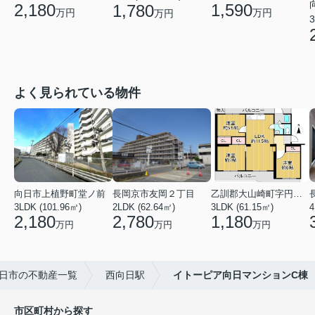
2,180
1,590
1,780
万円
万円
万円
3
よく見られている物件
向日市上植野町堂ノ前
長岡京市友岡２丁目
乙訓郡大山崎町字円明寺小字北浦
3LDK (101.96㎡)
2LDK (62.64㎡)
3LDK (61.15㎡)
4
2,180
2,780
1,180
万円
万円
万円
日市の不動産一覧
西向日駅
イトーピア向日マンションC棟
市区町村から探す