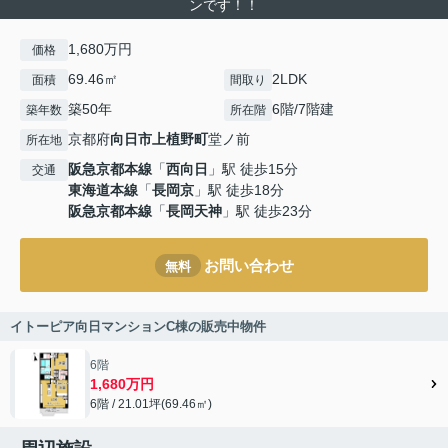
ンです！！
1,680万円
価格
69.46㎡
2LDK
面積
間取り
築50年
6階/7階建
築年数
所在階
京都府
向日市
上植野町
堂ノ前
所在地
阪急京都本線
「
西向日
」駅 徒歩15分
交通
東海道本線
「
長岡京
」駅 徒歩18分
阪急京都本線
「
長岡天神
」駅 徒歩23分
お問い合わせ
無料
イトーピア向日マンションC棟の販売中物件
6階
1,680万円
6階 / 21.01坪(69.46㎡)