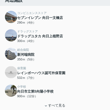
周辺施設
コンビニエンスストア
セブンイレブン 向日一文橋店
290ｍ（4分）
ドラッグストア
ドラッグユタカ 向日上植野店
300ｍ（4分）
総合病院
新河端病院
350ｍ（5分）
保育園
レインボーハウス認可外保育園
532ｍ（7分）
小学校
向日市立第5向陽小学校
900ｍ（12分）
すべて見る