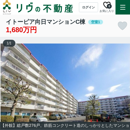
0
ログイン
お気に入り
イトーピア向日マンションC棟
空室1
1,680万円
1
/
1
【外観】総戸数276戸。鉄筋コンクリート造のしっかりとしたマンショ