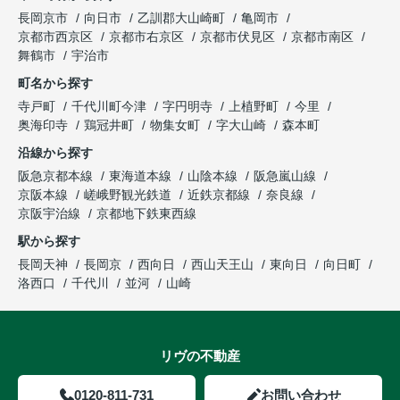
長岡京市
向日市
乙訓郡大山崎町
亀岡市
京都市西京区
京都市右京区
京都市伏見区
京都市南区
舞鶴市
宇治市
町名から探す
寺戸町
千代川町今津
字円明寺
上植野町
今里
奥海印寺
鶏冠井町
物集女町
字大山崎
森本町
沿線から探す
阪急京都本線
東海道本線
山陰本線
阪急嵐山線
京阪本線
嵯峨野観光鉄道
近鉄京都線
奈良線
京阪宇治線
京都地下鉄東西線
駅から探す
長岡天神
長岡京
西向日
西山天王山
東向日
向日町
洛西口
千代川
並河
山崎
リヴの不動産
0120-811-731
お問い合わせ