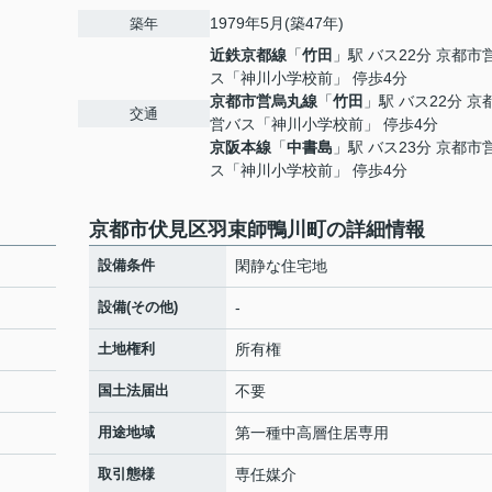
1979年5月(築47年)
築年
近鉄京都線
「
竹田
」駅 バス22分 京都市
ス「神川小学校前」 停歩4分
京都市営烏丸線
「
竹田
」駅 バス22分 京
交通
営バス「神川小学校前」 停歩4分
京阪本線
「
中書島
」駅 バス23分 京都市
ス「神川小学校前」 停歩4分
京都市伏見区羽束師鴨川町の詳細情報
設備条件
閑静な住宅地
設備(その他)
-
土地権利
所有権
国土法届出
不要
用途地域
第一種中高層住居専用
取引態様
専任媒介