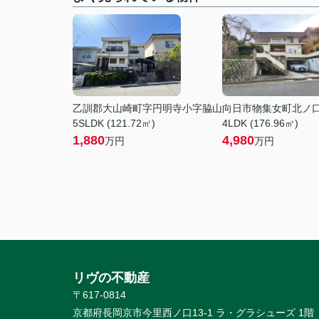
乙訓郡大山崎町字円明寺小字脇山
向日市物集女町北ノ
5SLDK (121.72㎡)
4LDK (176.96㎡)
1,880
4,980
万円
万円
リヴの不動産
〒617-0814
京都府長岡京市今里西ノ口13-1 ラ・グラシューズ 1階