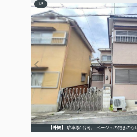
1
/
5
【外観】
駐車場1台可。 ベージュの飽きのない