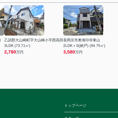
口
乙訓郡大山崎町字大山崎小字西高田
長岡京市奥海印寺東山
3LDK (73.71㎡)
2LDK＋S(納戸) (94.75㎡)
2,780
3,580
万円
万円
トップページ