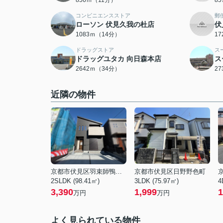
856ｍ（11分）
8
コンビニエンスストア
郵
ローソン 伏見久我の杜店
伏
1083ｍ（14分）
1
ドラッグストア
ス
ドラッグユタカ 向日森本店
ス
2642ｍ（34分）
2
近隣の物件
京都市伏見区羽束師鴨川町
京都市伏見区日野野色町
2SLDK (98.41㎡)
3LDK (75.97㎡)
4
3,390
1,999
1
万円
万円
よく見られている物件