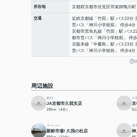
所在地
京都府
京都市伏見区
羽束師鴨川町
交通
近鉄京都線
「
竹田
」駅 バス22分
営バス「神川小学校前」 停歩4分
京都市営烏丸線
「
竹田
」駅 バス2
都市営バス「神川小学校前」 停歩
京阪本線
「
中書島
」駅 バス23分
営バス「神川小学校前」 停歩4分
周辺施設
銀行
小
JA京都市久我支店
京
285ｍ（4分）
5
スーパー
保
新鮮市場! 久我の杜店
神