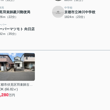
57ｍ（11分）
885ｍ（12分）
便局
中学校
見羽束師菱川郵便局
京都市立神川中学校
726ｍ（22分）
1824ｍ（23分）
ーパー
ーパーマツモト 向日店
732ｍ（35分）
京都市伏見区羽束師古川町
DK (66.82㎡)
,280
万円