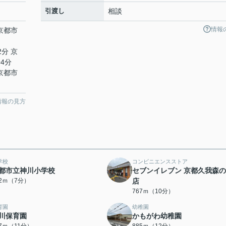
引渡し
相談
情報
 京都市
2分 京
4分
 京都市
情報の見方
学校
コンビニエンスストア
都市立神川小学校
セブンイレブン 京都久我森
12ｍ（7分）
店
767ｍ（10分）
育園
幼稚園
川保育園
かもがわ幼稚園