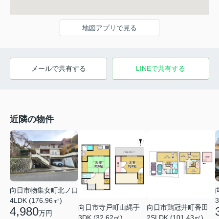
地図アプリで見る
メールで共有する
LINEで共有する
近隣の物件
向日市物集女町北ノ口
4LDK (176.96㎡)
3
向日市寺戸町山縄手
向日市鶏冠井町番田
4,980
万円
3DK (32.62㎡)
2SLDK (101.43㎡)