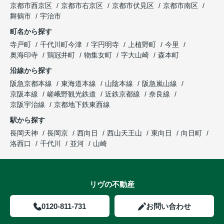
京都市西京区
京都市右京区
京都市伏見区
京都市南区
舞鶴市
宇治市
町名から探す
寺戸町
千代川町今津
字円明寺
上植野町
今里
奥海印寺
鶏冠井町
物集女町
字大山崎
森本町
沿線から探す
阪急京都本線
東海道本線
山陰本線
阪急嵐山線
京阪本線
嵯峨野観光鉄道
近鉄京都線
奈良線
京阪宇治線
京都地下鉄東西線
駅から探す
長岡天神
長岡京
西向日
西山天王山
東向日
向日町
洛西口
千代川
並河
山崎
リヴの不動産
0120-811-731
お問い合わせ