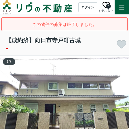
0
ログイン
お気に入り
この物件の募集は終了しました。
【成約済】向日市寺戸町古城
-
1
/
7