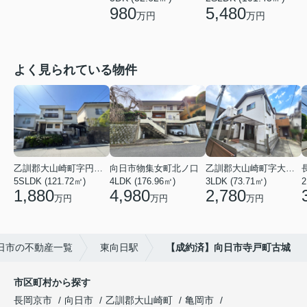
980
5,480
万円
万円
よく見られている物件
乙訓郡大山崎町字円明寺小字脇山
向日市物集女町北ノ口
乙訓郡大山崎町字大山崎小字西高田
5SLDK (121.72㎡)
4LDK (176.96㎡)
3LDK (73.71㎡)
1,880
4,980
2,780
万円
万円
万円
日市の不動産一覧
東向日駅
【成約済】向日市寺戸町古城
市区町村から探す
長岡京市
向日市
乙訓郡大山崎町
亀岡市