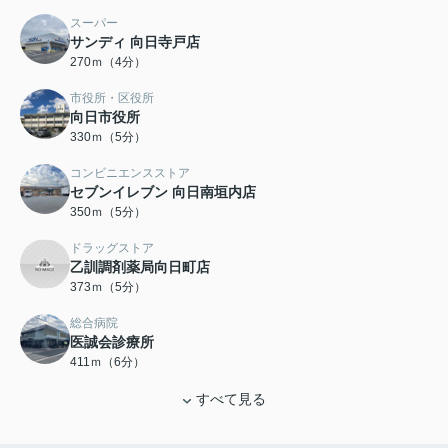
スーパー
サンディ 向日寺戸店
270ｍ（4分）
市役所・区役所
向日市役所
330ｍ（5分）
コンビニエンスストア
セブンイレブン 向日南垣内店
350ｍ（5分）
ドラッグストア
乙訓調剤薬局向日町店
373ｍ（5分）
総合病院
医誠会診療所
411ｍ（6分）
すべて見る