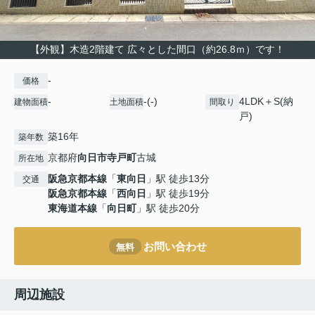
【外観】木造2階建て 広々とした間口（約26.8ｍ）です！
-
価格
-
-(-)
4LDK＋S(納
建物面積
土地面積
間取り
戸)
築16年
築年数
京都府
向日市
寺戸町
古城
所在地
阪急京都本線
「
東向日
」駅 徒歩13分
交通
阪急京都本線
「
西向日
」駅 徒歩19分
東海道本線
「
向日町
」駅 徒歩20分
お問い合わせ
無料
周辺施設