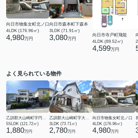
向日市物集女町北ノ口
向日市森本町下森本
4LDK (176.96㎡)
3LDK (71.91㎡)
向日市寺戸町飛龍
4,980
3,080
万円
万円
4LDK (89.52㎡)
2
4,599
万円
よく見られている物件
乙訓郡大山崎町字円明寺小字脇山
乙訓郡大山崎町字大山崎小字西高田
向日市物集女町北ノ口
5SLDK (121.72㎡)
3LDK (73.71㎡)
4LDK (176.96㎡)
1,880
2,780
4,980
万円
万円
万円