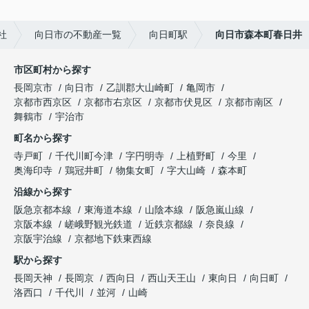
社
向日市の不動産一覧
向日町駅
向日市森本町春日井
市区町村から探す
長岡京市
向日市
乙訓郡大山崎町
亀岡市
京都市西京区
京都市右京区
京都市伏見区
京都市南区
舞鶴市
宇治市
町名から探す
寺戸町
千代川町今津
字円明寺
上植野町
今里
奥海印寺
鶏冠井町
物集女町
字大山崎
森本町
沿線から探す
阪急京都本線
東海道本線
山陰本線
阪急嵐山線
京阪本線
嵯峨野観光鉄道
近鉄京都線
奈良線
京阪宇治線
京都地下鉄東西線
駅から探す
長岡天神
長岡京
西向日
西山天王山
東向日
向日町
洛西口
千代川
並河
山崎