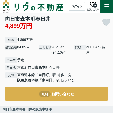
0
ログイン
お気に入り
向日市森本町春日井
4,899万円
4,899万円
価格
84.05㎡
28.46坪
2LDK＋S(納
建物面積
土地面積
間取り
(94.10㎡)
戸)
予定
築年数
京都府
向日市
森本町
春日井
所在地
東海道本線
「
向日町
」駅 徒歩11分
交通
阪急京都本線
「
東向日
」駅 徒歩14分
お問い合わせ
無料
向日市森本町春日井の販売中物件