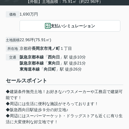
【外観】土地面積：75.91㎡（約22.96坪）
1,690万円
価格
支払いシミュレーション
22.96坪(75.91㎡)
土地面積
京都府
長岡京市
滝ノ町
１丁目
所在地
阪急京都本線
「
西向日
」駅 徒歩10分
交通
阪急京都本線
「
東向日
」駅 徒歩21分
東海道本線
「
向日町
」駅 徒歩26分
セールスポイント
◆建築条件無売土地！お好きなハウスメーカーや工務店で建築可
能です！
◆周辺には生活に便利な施設がそろっております！
◆阪急西向日駅徒歩９分の好立地♪
◆周辺にはスーパーマーケット・ドラッグストアも近くに有り生
活に大変便利な好立地です！