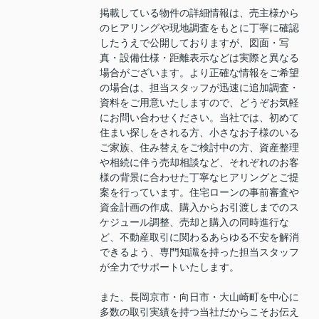
掲載している物件の詳細情報は、売主様から
のヒアリングや現地調査をもとに丁寧に確認
したうえで公開しておりますが、図面・写
真・設備仕様・距離表示などは実際と異なる
場合がございます。より正確な情報をご希望
の場合は、担当スタッフが迅速に追加調査・
資料をご用意いたしますので、どうぞお気軽
にお問い合わせください。当社では、初めて
住まい探しをされる方、小さなお子様のいる
ご家族、住み替えをご検討中の方、資産整理
や相続に伴う売却相談など、それぞれのお客
様の背景に合わせた丁寧なヒアリングとご提
案を行っています。住宅ローンの事前審査や
資金計画の作成、購入からお引渡しまでのス
ケジュール調整、売却と購入の同時進行な
ど、不動産取引に関わるあらゆる不安を解消
できるよう、専門知識を持った担当スタッフ
が全力でサポートいたします。
また、長岡京市・向日市・大山崎町を中心に
多数の取引実績を持つ当社だからこそお伝え