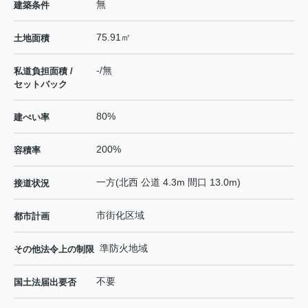
無
建築条件
75.91㎡
土地面積
-/無
私道負担面積 /
セットバック
80%
建ぺい率
200%
容積率
一方(北西 公道 4.3m 間口 13.0m)
接道状況
市街化区域
都市計画
準防火地域
その他法令上の制限
不要
国土法届出要否