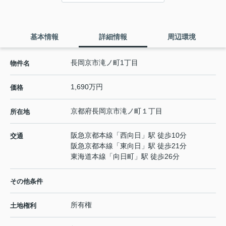
基本情報
詳細情報
周辺環境
長岡京市滝ノ町1丁目
物件名
1,690万円
価格
京都府
長岡京市
滝ノ町
１丁目
所在地
阪急京都本線
「
西向日
」駅 徒歩10分
交通
阪急京都本線
「
東向日
」駅 徒歩21分
東海道本線
「
向日町
」駅 徒歩26分
その他条件
所有権
土地権利