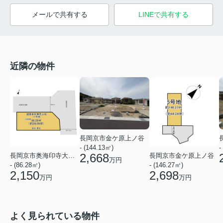
メールで共有する
LINEで共有する
近隣の物件
長岡京市金ケ原上ノ谷
- (144.13㎡)
-
2,668
長岡京市奥海印寺大見坊
長岡京市金ケ原上ノ谷
万円
- (86.28㎡)
- (146.27㎡)
2,150
2,698
万円
万円
よく見られている物件