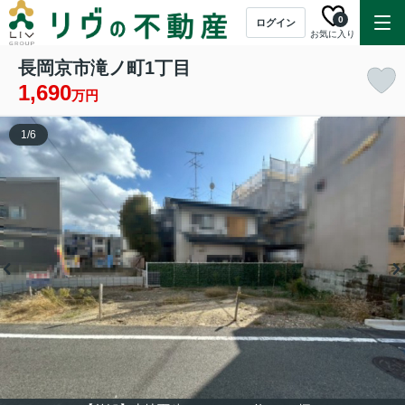
0
ログイン
お気に入り
長岡京市滝ノ町1丁目
1,690
万円
1
/
6