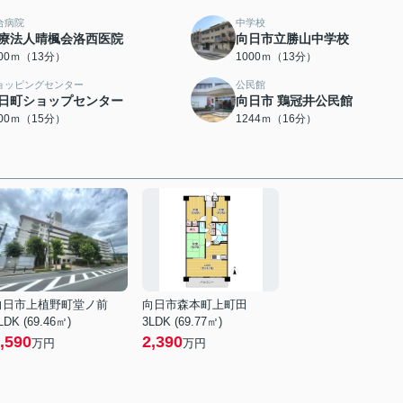
合病院
中学校
療法人晴楓会洛西医院
向日市立勝山中学校
000ｍ（13分）
1000ｍ（13分）
ョッピングセンター
公民館
日町ショップセンター
向日市 鶏冠井公民館
200ｍ（15分）
1244ｍ（16分）
向日市上植野町堂ノ前
向日市森本町上町田
LDK (69.46㎡)
3LDK (69.77㎡)
,590
2,390
万円
万円