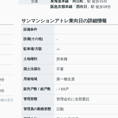
東海道本線
「
向日町
」駅 徒歩15分
交通
阪急京都本線
「
西向日
」駅 徒歩18分
サンマンションアトレ東向日の詳細情報
設備条件
設備(その他)
-
駐車場/月額
-/-
土地権利
所有権
国土法届出
不要
用途地域
第一種住居
0分
分
販売戸数 / 総戸数
- / 69戸
8分
管理形態
管理会社に全部委託
情報の見方
管理員の勤務形態
日勤