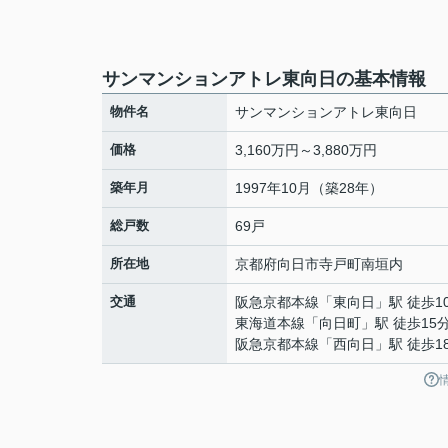
サンマンションアトレ東向日の基本情報
物件名
サンマンションアトレ東向日
価格
3,160万円～3,880万円
築年月
1997年10月（築28年）
総戸数
69戸
所在地
京都府
向日市
寺戸町
南垣内
交通
阪急京都本線
「
東向日
」駅 徒歩1
東海道本線
「
向日町
」駅 徒歩15
阪急京都本線
「
西向日
」駅 徒歩1