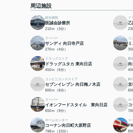
周辺施設
総合病院
ド
医誠会診療所
乙
210ｍ（3分）
2
スーパー
コ
サンディ 向日寺戸店
ミ
270ｍ（4分）
3
ドラッグストア
郵
ドラッグユタカ 東向日店
向
450ｍ（6分）
4
コンビニエンスストア
銀
セブンイレブン 向日梅ノ木店
京
600ｍ（8分）
6
スーパー
ホ
イオンフードスタイル 東向日店
コ
650ｍ（9分）
7
ホームセンター
ス
コーナン向日町大原野店
F
798ｍ（10分）
8