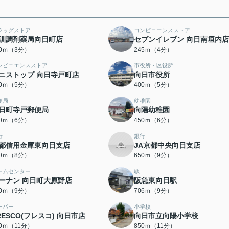
ラッグストア
コンビニエンスストア
訓調剤薬局向日町店
セブンイレブン 向日南垣内店
30ｍ（3分）
245ｍ（4分）
ンビニエンスストア
市役所・区役所
ニストップ 向日寺戸町店
向日市役所
50ｍ（5分）
400ｍ（5分）
便局
幼稚園
日町寺戸郵便局
向陽幼稚園
50ｍ（6分）
450ｍ（6分）
行
銀行
都信用金庫東向日支店
JA京都中央向日支店
00ｍ（8分）
650ｍ（9分）
ームセンター
駅
ーナン 向日町大原野店
阪急東向日駅
00ｍ（9分）
706ｍ（9分）
ーパー
小学校
RESCO(フレスコ) 向日市店
向日市立向陽小学校
50ｍ（11分）
850ｍ（11分）