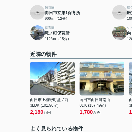
保育園
総
向日市立第1保育所
医
900ｍ（12分）
1
保育園
シ
滝ノ町保育所
向
1128ｍ（15分）
1
近隣の物件
向日市上植野町堂ノ前
向日市向日町南山
3LDK (101.96㎡)
8DK (157.49㎡)
3
2,180
1,780
1
万円
万円
よく見られている物件