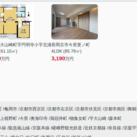
大山崎町字円明寺小字北浦
長岡京市今里更ノ町
(61.15㎡)
4LDK (85.78㎡)
0
3,190
万円
万円
町
亀岡市
京都市西京区
京都市右京区
京都市伏見区
京都市南区
舞鶴
上植野町
今里
奥海印寺
鶏冠井町
物集女町
字大山崎
森本町
本線
阪急嵐山線
京阪本線
嵯峨野観光鉄道
近鉄京都線
奈良線
京阪