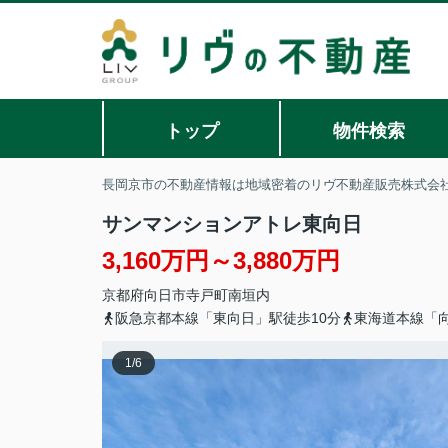
トップ
物件検索
長岡京市の不動産情報は地域密着のリヴ不動産販売株式会
サンマンションアトレ東向日
3,160万円～3,880万円
京都府
向日市
寺戸町
南垣内
阪急京都本線「東向日」駅徒歩10分
東海道本線「向
1
/
6