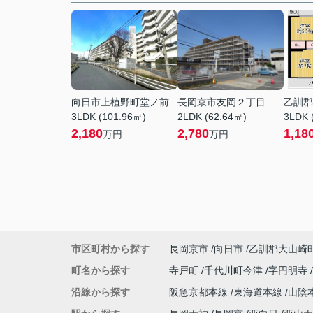
向日市上植野町堂ノ前
長岡京市友岡２丁目
乙訓郡
3LDK (101.96㎡)
2LDK (62.64㎡)
3LDK 
2,180
2,780
1,18
万円
万円
市区町村から探す
長岡京市
向日市
乙訓郡大山崎
町名から探す
寺戸町
千代川町今津
字円明寺
沿線から探す
阪急京都本線
東海道本線
山陰