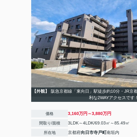
【外観】
阪急京都線「東向日」駅徒歩約10分・JR京都
利な2WAYアクセスです
3,160万円～3,880万円
価格
3LDK～4LDK/69.03㎡～85.49㎡
間取り/面積
京都府
向日市
寺戸町
南垣内
所在地