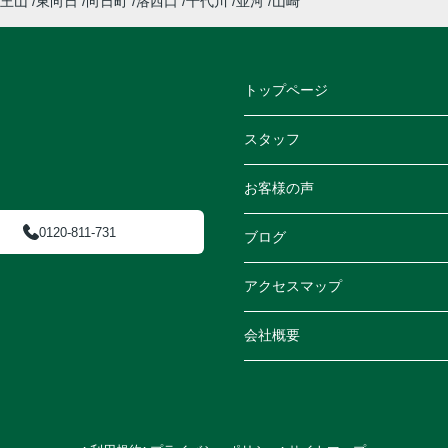
王山
東向日
向日町
洛西口
千代川
並河
山崎
トップページ
スタッフ
お客様の声
0120-811-731
ブログ
アクセスマップ
会社概要