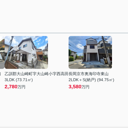
口
乙訓郡大山崎町字大山崎小字西高田
長岡京市奥海印寺東山
3LDK (73.71㎡)
2LDK＋S(納戸) (94.75㎡)
2,780
3,580
万円
万円