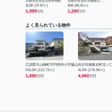
京都市伏見区日野野色町
京都市伏見区羽束師古川町
3LDK (75.97㎡)
4DK (66.82㎡)
1,999
1,280
万円
万円
よく見られている物件
乙訓郡大山崎町字円明寺小字脇山
向日市物集女町北ノ
5SLDK (121.72㎡)
4LDK (176.96㎡)
1,880
4,980
万円
万円