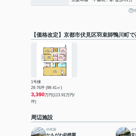
【価格改定】京都市伏見区羽束師鴨川町で
1号棟
29.76坪 (98.41㎡)
3,390
万円(113.91万円/
坪)
周辺施設
幼稚園
小
かもがわ幼稚園
京