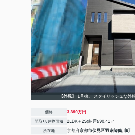
【外観】
1号棟。 スタイリッシュな外
3,390万円
価格
2LDK＋2S(納戸)/98.41㎡
間取り/建物面積
京都府
京都市伏見区
羽束師鴨川町
所在地