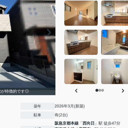
観が特徴的です◎
2026年3月(新築)
築年
有(2台)
駐車
阪急京都本線
「
西向日
」駅 徒歩47分