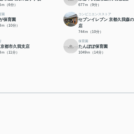
45ｍ（6分）
677ｍ（9分）
育園
コンビニエンスストア
が保育園
セブンイレブン 京都久我森
38ｍ（10分）
店
744ｍ（10分）
行
保育園
A京都市久我支店
たんぽぽ保育園
28ｍ（11分）
1049ｍ（14分）