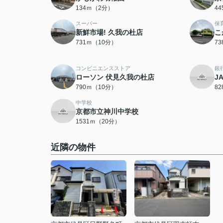
134ｍ（2分）
4
スーパー
保
新鮮市場! 久我の杜店
こ
731ｍ（10分）
7
コンビニエンスストア
銀
ローソン 伏見久我の杜店
J
790ｍ（10分）
8
中学校
京都市立神川中学校
1531ｍ（20分）
近隣の物件