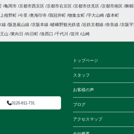
町
亀岡市
京都市西京区
京都市右京区
京都市伏見区
京都市南区
舞鶴
上植野町
今里
奥海印寺
鶏冠井町
物集女町
字大山崎
森本町
本線
阪急嵐山線
京阪本線
嵯峨野観光鉄道
近鉄京都線
奈良線
京阪
王山
東向日
向日町
洛西口
千代川
並河
山崎
トップページ
スタッフ
お客様の声
0120-811-731
ブログ
アクセスマップ
会社概要