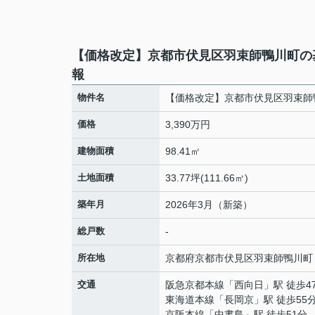
【価格改定】京都市伏見区羽束師鴨川町の
報
物件名
【価格改定】京都市伏見区羽束師
価格
3,390万円
建物面積
98.41㎡
土地面積
33.77坪(111.66㎡)
築年月
2026年3月（新築）
総戸数
-
所在地
京都府
京都市伏見区
羽束師鴨川町
交通
阪急京都本線
「
西向日
」駅 徒歩4
東海道本線
「
長岡京
」駅 徒歩55
京阪本線
「
中書島
」駅 徒歩51分