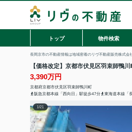
トップ
物件検索
長岡京市の不動産情報は地域密着のリヴ不動産販売株式会
【価格改定】京都市伏見区羽束師鴨川
3,390万円
京都府
京都市伏見区
羽束師鴨川町
阪急京都本線「西向日」駅徒歩47分
東海道本線「長
1
/
21