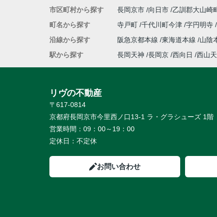
市区町村から探す
長岡京市
向日市
乙訓郡大山崎
町名から探す
寺戸町
千代川町今津
字円明寺
沿線から探す
阪急京都本線
東海道本線
山陰
駅から探す
長岡天神
長岡京
西向日
西山天
リヴの不動産
〒617-0814
京都府長岡京市今里西ノ口13-1 ラ・グラシューズ 1階
営業時間：
09：00～19：00
定休日：
不定休
お問い合わせ