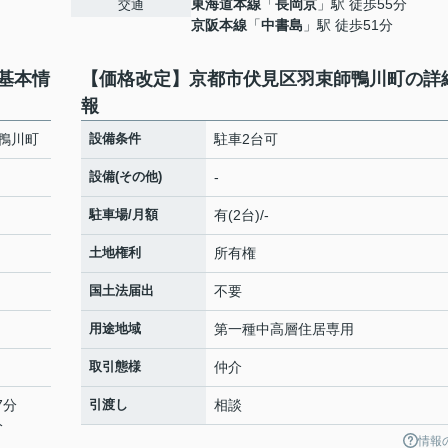
東海道本線
「
長岡京
」駅 徒歩55分
交通
京阪本線
「
中書島
」駅 徒歩51分
基本情
【価格改定】京都市伏見区羽束師鴨川町の詳
報
鴨川町
設備条件
駐車2台可
設備(その他)
-
駐車場/月額
有(2台)/-
土地権利
所有権
国土法届出
不要
用途地域
第一種中高層住居専用
取引態様
仲介
7分
引渡し
相談
分
情報