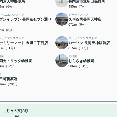
岡京天神郵便局
長岡京市立新田保育所
24ｍ（6分）
485ｍ（7分）
ンビニエンスストア
ドラッグストア
ブンイレブン 長岡京セブン通り
スギ薬局長岡天神店
671ｍ（9分）
82ｍ（8分）
ンビニエンスストア
コンビニエンスストア
ァミリーマート 今里二丁目店
ローソン 長岡天神駅前店
11ｍ（11分）
815ｍ（11分）
稚園
幼稚園
岡カトリック幼稚園
むらさき幼稚園
84ｍ（12分）
986ｍ（13分）
察
日町警察署
204ｍ（28分）
月々の支払額
円