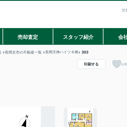
営
売却査定
スタッフ紹介
会
長岡天神ハイツ８棟
303
社
長岡京市の不動産一覧
印刷する
お気