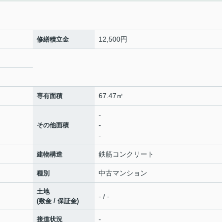
12,500円
修繕積立金
67.47㎡
専有面積
-
-
その他面積
-
鉄筋コンクリート
建物構造
中古マンション
種別
土地
- / -
(敷金 / 保証金)
-
接道状況