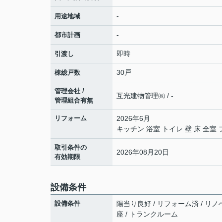
-
用途地域
-
都市計画
即時
引渡し
30戸
棟総戸数
管理会社 /
互光建物管理㈱ / -
管理組合有無
リフォーム
2026年6月
キッチン 浴室 トイレ 壁 床 全
取引条件の
2026年08月20日
有効期限
設備条件
設備条件
陽当り良好 / リフォーム済 / リノ
座 / トランクルーム