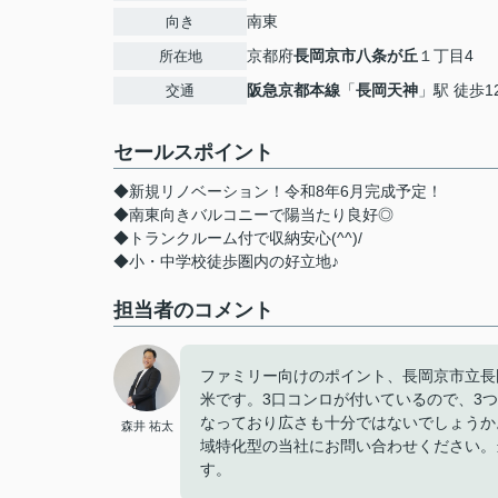
南東
向き
京都府
長岡京市
八条が丘
１丁目4
所在地
阪急京都本線
「
長岡天神
」駅 徒歩1
交通
セールスポイント
◆新規リノベーション！令和8年6月完成予定！
◆南東向きバルコニーで陽当たり良好◎
◆トランクルーム付で収納安心(^^)/
◆小・中学校徒歩圏内の好立地♪
担当者のコメント
ファミリー向けのポイント、長岡京市立長岡
米です。3口コンロが付いているので、3つ
なっており広さも十分ではないでしょうか
森井 祐太
域特化型の当社にお問い合わせください。
す。