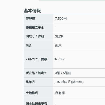
基本情報
7,500円
管理費
-
修繕積立基金
間取り / 詳細
3LDK
南東
向き
6.75㎡
バルコニー面積
3階 / 5階建
所在階 / 階建て
1970年7月(築56年)
築年月
所有権
土地権利
-
国土法届出要否