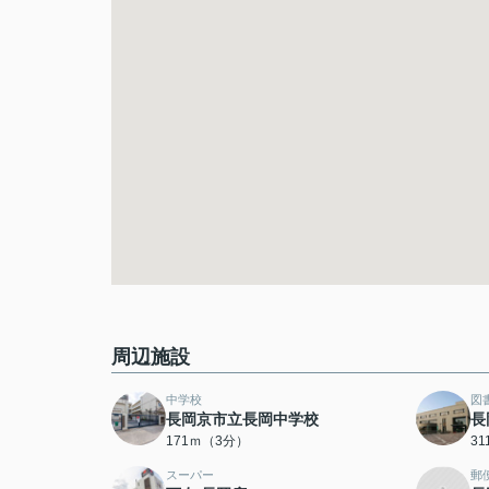
周辺施設
中学校
図
長岡京市立長岡中学校
長
171ｍ（3分）
3
スーパー
郵