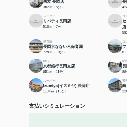
西友 長岡店
長
382ｍ（5分）
4
スーパー
コ
リバティ長岡店
セ
518ｍ（7分）
店
5
保育園
コ
長岡京なないろ保育園
フ
729ｍ（10分）
8
銀行
幼
京都銀行長岡支店
長
851ｍ（11分）
8
スーパー
警
Izumiya(イズミヤ) 長岡店
向
1134ｍ（15分）
2
支払いシミュレーション