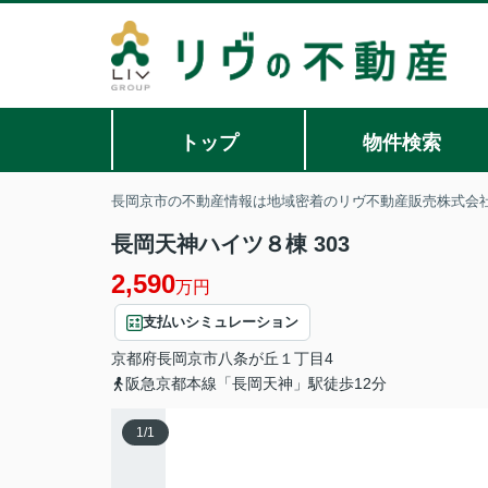
トップ
物件検索
長岡京市の不動産情報は地域密着のリヴ不動産販売株式会
長岡天神ハイツ８棟 303
2,590
万円
支払いシミュレーション
京都府
長岡京市
八条が丘
１丁目4
阪急京都本線「長岡天神」駅徒歩12分
1
/
1