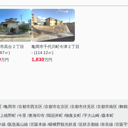
市高台２丁目
亀岡市千代川町今津２丁目
.87㎡)
- (114.12㎡)
0
1,830
万円
万円
町
亀岡市
京都市西京区
京都市右京区
京都市伏見区
京都市南区
舞鶴
上植野町
今里
奥海印寺
鶏冠井町
物集女町
字大山崎
森本町
本線
阪急嵐山線
京阪本線
嵯峨野観光鉄道
近鉄京都線
奈良線
京阪