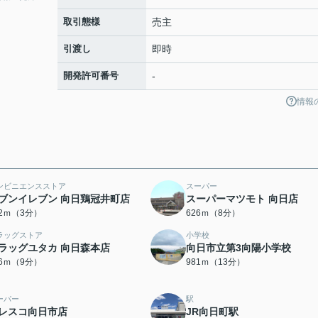
取引態様
売主
引渡し
即時
開発許可番号
-
情報
ンビニエンスストア
スーパー
ブンイレブン 向日鶏冠井町店
スーパーマツモト 向日店
92ｍ（3分）
626ｍ（8分）
ラッグストア
小学校
ラッグユタカ 向日森本店
向日市立第3向陽小学校
16ｍ（9分）
981ｍ（13分）
ーパー
駅
レスコ向日市店
JR向日町駅