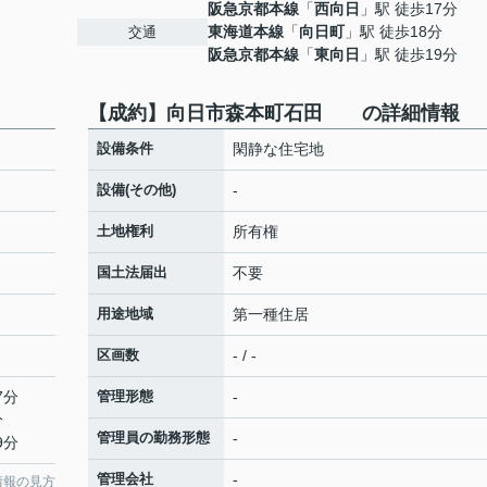
阪急京都本線
「
西向日
」駅 徒歩17分
東海道本線
「
向日町
」駅 徒歩18分
交通
阪急京都本線
「
東向日
」駅 徒歩19分
【成約】向日市森本町石田 の詳細情報
設備条件
閑静な住宅地
設備(その他)
-
土地権利
所有権
国土法届出
不要
用途地域
第一種住居
区画数
- / -
7分
管理形態
-
分
管理員の勤務形態
-
9分
管理会社
-
情報の見方