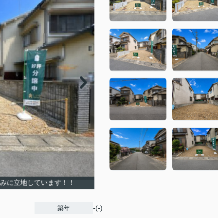
並みに立地しています！！
-(-)
築年