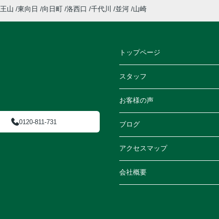
王山
東向日
向日町
洛西口
千代川
並河
山崎
トップページ
スタッフ
お客様の声
0120-811-731
ブログ
アクセスマップ
会社概要