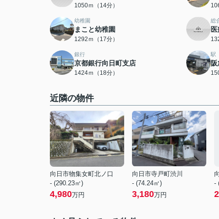
1050ｍ（14分）
1
幼稚園
総
まこと幼稚園
医
1292ｍ（17分）
1
銀行
駅
京都銀行向日町支店
阪
1424ｍ（18分）
1
近隣の物件
向日市物集女町北ノ口
向日市寺戸町渋川
- (290.23㎡)
- (74.24㎡)
-
4,980
3,180
2
万円
万円