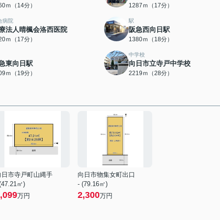
060ｍ（14分）
1287ｍ（17分）
合病院
駅
療法人晴楓会洛西医院
阪急西向日駅
320ｍ（17分）
1380ｍ（18分）
中学校
急東向日駅
向日市立寺戸中学校
509ｍ（19分）
2219ｍ（28分）
向日市寺戸町山縄手
向日市物集女町出口
 (47.21㎡)
- (79.16㎡)
,099
2,300
万円
万円