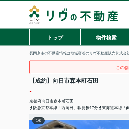
トップ
物件検索
長岡京市の不動産情報は地域密着のリヴ不動産販売株式会
この物
【成約】向日市森本町石田
-
京都府
向日市
森本町
石田
阪急京都本線「西向日」駅徒歩17分
東海道本線「向
1
/
8