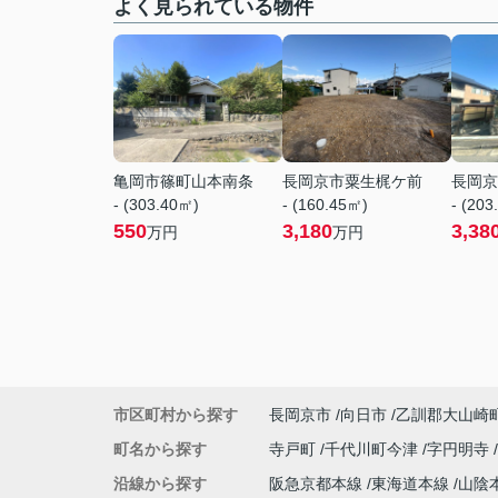
よく見られている物件
亀岡市篠町山本南条
長岡京市粟生梶ケ前
長岡京
- (303.40㎡)
- (160.45㎡)
- (203
550
3,180
3,38
万円
万円
市区町村から探す
長岡京市
向日市
乙訓郡大山崎
町名から探す
寺戸町
千代川町今津
字円明寺
沿線から探す
阪急京都本線
東海道本線
山陰