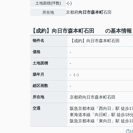
-(-)
土地面積(坪数)
京都府
向日市
森本町
石田
所在地
【成約】向日市森本町石田 の基本情報
物件名
【成約】向日市森本町石田
価格
-
土地面積
-
築年月
-（-）
総区画数
-
所在地
京都府
向日市
森本町
石田
交通
阪急京都本線
「
西向日
」駅 徒歩1
東海道本線
「
向日町
」駅 徒歩18
阪急京都本線
「
東向日
」駅 徒歩1