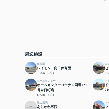
周辺施設
保育園
コ
レイモンド向日保育園
セ
183ｍ（3分）
1
ホームセンター
ド
ホームセンターコーナン国道171
ド
号向日町店
7
640ｍ（8分）
総合病院
ス
あらかわ医院
フ