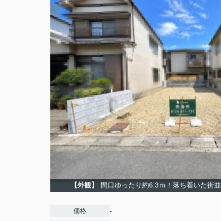
【外観】
間口ゆったり約6.3ｍ！落ち着いた街
-
価格