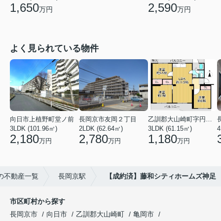
1,650
2,590
万円
万円
よく見られている物件
向日市上植野町堂ノ前
長岡京市友岡２丁目
乙訓郡大山崎町字円明寺小字北浦
3LDK (101.96㎡)
2LDK (62.64㎡)
3LDK (61.15㎡)
4
2,180
2,780
1,180
万円
万円
万円
の不動産一覧
長岡京駅
【成約済】藤和シティホームズ神足
市区町村から探す
長岡京市
向日市
乙訓郡大山崎町
亀岡市