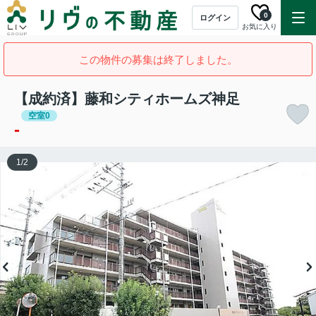
0
ログイン
お気に入り
この物件の募集は終了しました。
【成約済】藤和シティホームズ神足
空室0
-
1
/
2