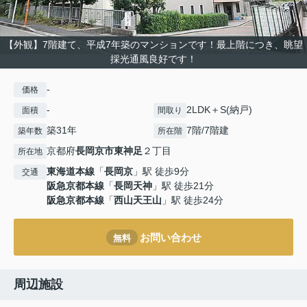
【外観】7階建て、平成7年築のマンションです！最上階につき、眺望
採光通風良好です！
-
価格
-
2LDK＋S(納戸)
面積
間取り
築31年
7階/7階建
築年数
所在階
京都府
長岡京市
東神足
２丁目
所在地
東海道本線
「
長岡京
」駅 徒歩9分
交通
阪急京都本線
「
長岡天神
」駅 徒歩21分
阪急京都本線
「
西山天王山
」駅 徒歩24分
お問い合わせ
無料
周辺施設