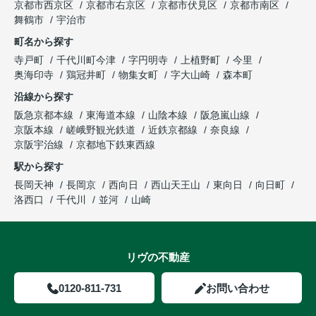
京都市西京区
京都市右京区
京都市伏見区
京都市南区
舞鶴市
宇治市
町名から探す
寺戸町
千代川町今津
字円明寺
上植野町
今里
奥海印寺
鶏冠井町
物集女町
字大山崎
森本町
沿線から探す
阪急京都本線
東海道本線
山陰本線
阪急嵐山線
京阪本線
嵯峨野観光鉄道
近鉄京都線
奈良線
京阪宇治線
京都地下鉄東西線
駅から探す
長岡天神
長岡京
西向日
西山天王山
東向日
向日町
洛西口
千代川
並河
山崎
リヴの不動産
0120-811-731
お問い合わせ