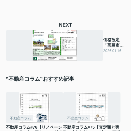
NEXT
価格改定
「高島市安
曇川町南古
2026.01.16
賀」
”不動産コラム”おすすめ記事
不動産コラム
不動産コラム
不動産コラム#76【リノベーシ
不動産コラム#75【査定額と実