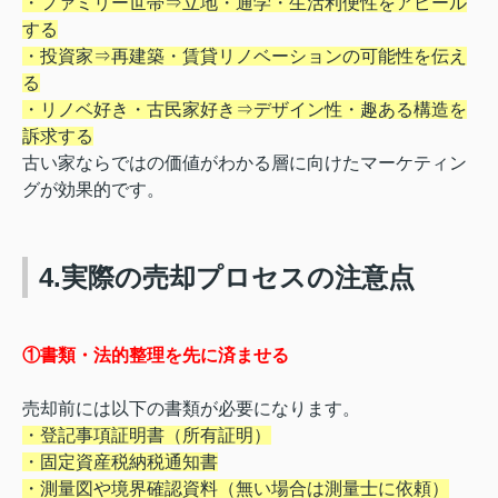
・ファミリー世帯⇒立地・通学・生活利便性をアピール
する
・投資家⇒再建築・賃貸リノベーションの可能性を伝え
る
・リノベ好き・古民家好き⇒デザイン性・趣ある構造を
訴求する
古い家ならではの価値がわかる層に向けたマーケティン
グが効果的です。
4.実際の売却プロセスの注意点
①書類・法的整理を先に済ませる
売却前には以下の書類が必要になります。
・登記事項証明書（所有証明）
・固定資産税納税通知書
・測量図や境界確認資料（無い場合は測量士に依頼）