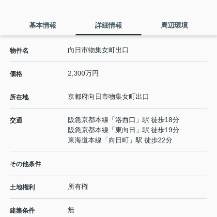
基本情報
詳細情報
周辺環境
向日市物集女町出口
物件名
2,300万円
価格
京都府
向日市
物集女町
出口
所在地
阪急京都本線
「
洛西口
」駅 徒歩18分
交通
阪急京都本線
「
東向日
」駅 徒歩19分
東海道本線
「
向日町
」駅 徒歩22分
その他条件
所有権
土地権利
無
建築条件