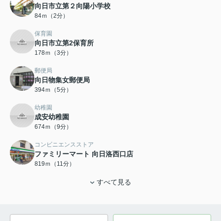
向日市立第２向陽小学校
84ｍ（2分）
保育園
向日市立第2保育所
178ｍ（3分）
郵便局
向日物集女郵便局
394ｍ（5分）
幼稚園
成安幼稚園
674ｍ（9分）
コンビニエンスストア
ファミリーマート 向日洛西口店
819ｍ（11分）
すべて見る