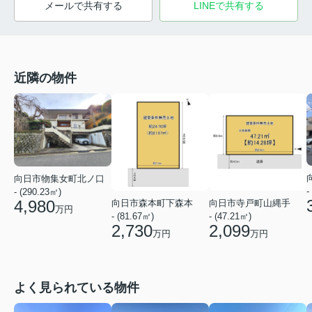
メールで共有する
LINEで共有する
近隣の物件
向日市物集女町北ノ口
-
- (290.23㎡)
4,980
向日市森本町下森本
向日市寺戸町山縄手
万円
- (81.67㎡)
- (47.21㎡)
2,730
2,099
万円
万円
よく見られている物件