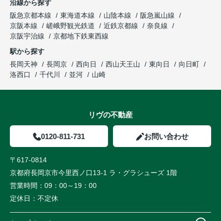
沿線から探す
阪急京都本線
東海道本線
山陰本線
阪急嵐山線
京阪本線
嵯峨野観光鉄道
近鉄京都線
奈良線
京阪宇治線
京都地下鉄東西線
駅から探す
長岡天神
長岡京
西向日
西山天王山
東向日
向日町
洛西口
千代川
並河
山崎
リヴの不動産
0120-811-731
お問い合わせ
〒617-0814
京都府長岡京市今里西ノ口13-1 ラ・グラシューズ 1階
営業時間：
09：00～19：00
定休日：
不定休