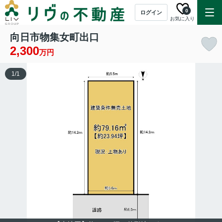
0
ログイン
お気に入り
向日市物集女町出口
2,300
万円
1
/
1