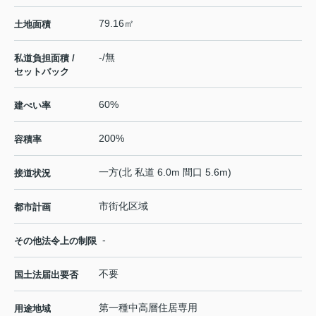
79.16㎡
土地面積
-/無
私道負担面積 /
セットバック
60%
建ぺい率
200%
容積率
一方(北 私道 6.0m 間口 5.6m)
接道状況
市街化区域
都市計画
-
その他法令上の制限
不要
国土法届出要否
第一種中高層住居専用
用途地域