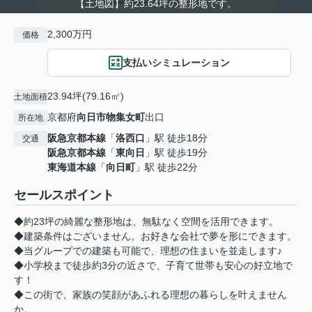
【土地図】約23.64坪の整形地です。
2,300万円
価格
支払いシミュレーション
23.94坪(79.16㎡)
土地面積
京都府
向日市
物集女町
出口
所在地
阪急京都本線
「
洛西口
」駅 徒歩18分
交通
阪急京都本線
「
東向日
」駅 徒歩19分
東海道本線
「
向日町
」駅 徒歩22分
セールスポイント
◆約23坪の綺麗な整形地は、無駄なく空間を活用できます。
◆建築条件はございません。お好きな会社で夢を形にできます。
◆当グループでの建築も可能で、理想の住まいを並走します♪
◆小学校まで徒歩約3分の近さで、子育て世帯も安心の好立地で
す！
◆この街で、家族の笑顔があふれる理想の暮らしを叶えません
か。