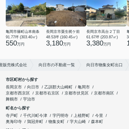
亀岡市篠町山本南条
長岡京市粟生梶ケ前
長岡京市高台２丁目
91.77坪 (303.40㎡)
48.53坪 (160.45㎡)
61.67坪 (203.87㎡)
3
550
3,180
3,380
万円
万円
万円
産販売株式会社
向日市の不動産一覧
向日市物集女町出口
市区町村から探す
長岡京市
向日市
乙訓郡大山崎町
亀岡市
京都市西京区
京都市右京区
京都市伏見区
京都市南区
舞鶴市
宇治市
町名から探す
寺戸町
千代川町今津
字円明寺
上植野町
今里
奥海印寺
鶏冠井町
物集女町
字大山崎
森本町