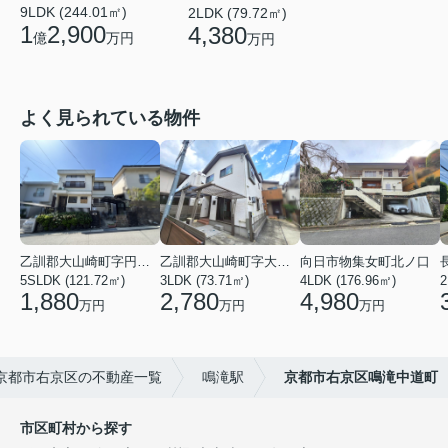
9LDK (244.01㎡)
2LDK (79.72㎡)
1
2,900
4,380
億
万円
万円
よく見られている物件
乙訓郡大山崎町字円明寺小字脇山
乙訓郡大山崎町字大山崎小字西高田
向日市物集女町北ノ口
5SLDK (121.72㎡)
3LDK (73.71㎡)
4LDK (176.96㎡)
1,880
2,780
4,980
万円
万円
万円
京都市右京区の不動産一覧
鳴滝駅
京都市右京区鳴滝中道町
市区町村から探す