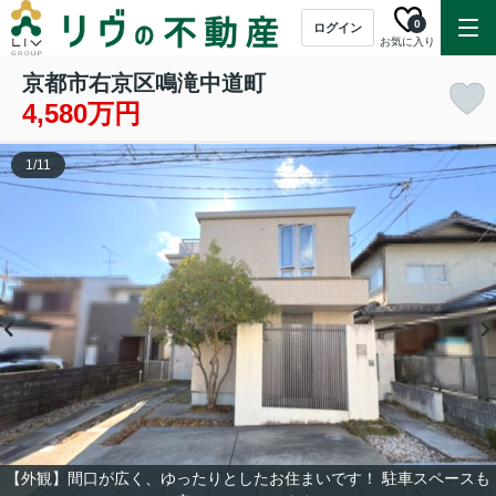
0
ログイン
お気に入り
京都市右京区鳴滝中道町
4,580万円
1
/
11
【外観】間口が広く、ゆったりとしたお住まいです！ 駐車スペースも