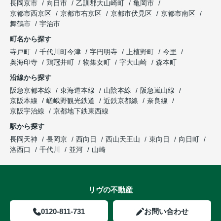
長岡京市
向日市
乙訓郡大山崎町
亀岡市
京都市西京区
京都市右京区
京都市伏見区
京都市南区
舞鶴市
宇治市
町名から探す
寺戸町
千代川町今津
字円明寺
上植野町
今里
奥海印寺
鶏冠井町
物集女町
字大山崎
森本町
沿線から探す
阪急京都本線
東海道本線
山陰本線
阪急嵐山線
京阪本線
嵯峨野観光鉄道
近鉄京都線
奈良線
京阪宇治線
京都地下鉄東西線
駅から探す
長岡天神
長岡京
西向日
西山天王山
東向日
向日町
洛西口
千代川
並河
山崎
リヴの不動産
0120-811-731
お問い合わせ