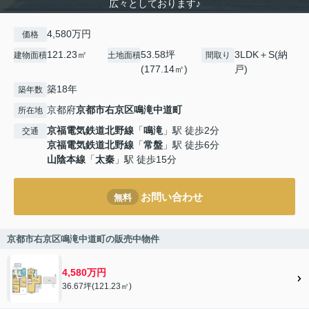
広々としております♪
4,580万円
価格
121.23㎡
53.58坪
3LDK＋S(納
建物面積
土地面積
間取り
(177.14㎡)
戸)
築18年
築年数
京都府
京都市右京区
鳴滝中道町
所在地
京福電気鉄道北野線
「
鳴滝
」駅 徒歩2分
交通
京福電気鉄道北野線
「
常盤
」駅 徒歩6分
山陰本線
「
太秦
」駅 徒歩15分
お問い合わせ
無料
京都市右京区鳴滝中道町の販売中物件
4,580万円
36.67坪(121.23㎡)