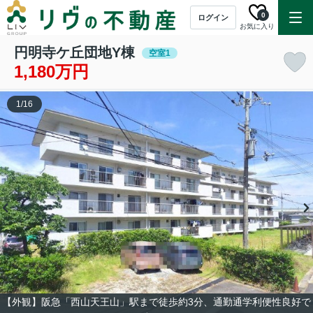
0
ログイン
お気に入り
円明寺ケ丘団地Y棟
空室1
1,180万円
1
/
16
【外観】阪急「西山天王山」駅まで徒歩約3分、通勤通学利便性良好で