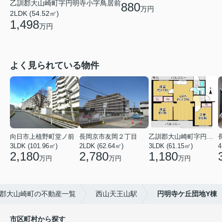
乙訓郡大山崎町字円明寺小字鳥居前
880
万円
2LDK (54.52㎡)
1,498
万円
よく見られている物件
向日市上植野町堂ノ前
長岡京市友岡２丁目
乙訓郡大山崎町字円明寺小字北浦
3LDK (101.96㎡)
2LDK (62.64㎡)
3LDK (61.15㎡)
4
2,180
2,780
1,180
万円
万円
万円
郡大山崎町の不動産一覧
西山天王山駅
円明寺ケ丘団地Y棟
市区町村から探す