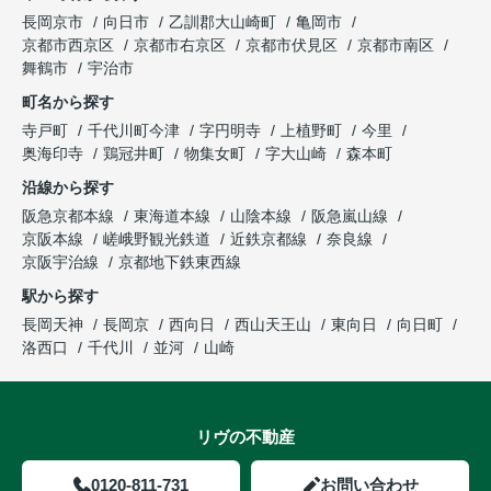
長岡京市
向日市
乙訓郡大山崎町
亀岡市
京都市西京区
京都市右京区
京都市伏見区
京都市南区
舞鶴市
宇治市
町名から探す
寺戸町
千代川町今津
字円明寺
上植野町
今里
奥海印寺
鶏冠井町
物集女町
字大山崎
森本町
沿線から探す
阪急京都本線
東海道本線
山陰本線
阪急嵐山線
京阪本線
嵯峨野観光鉄道
近鉄京都線
奈良線
京阪宇治線
京都地下鉄東西線
駅から探す
長岡天神
長岡京
西向日
西山天王山
東向日
向日町
洛西口
千代川
並河
山崎
リヴの不動産
0120-811-731
お問い合わせ