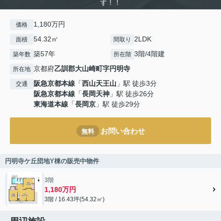
す！！
1,180万円
価格
54.32㎡
2LDK
面積
間取り
築57年
3階/4階建
築年数
所在階
京都府
乙訓郡大山崎町
字円明寺
所在地
阪急京都本線
「
西山天王山
」駅 徒歩3分
交通
阪急京都本線
「
長岡天神
」駅 徒歩26分
東海道本線
「
長岡京
」駅 徒歩29分
お問い合わせ
無料
円明寺ケ丘団地Y棟の販売中物件
3階
1,180万円
3階 / 16.43坪(54.32㎡)