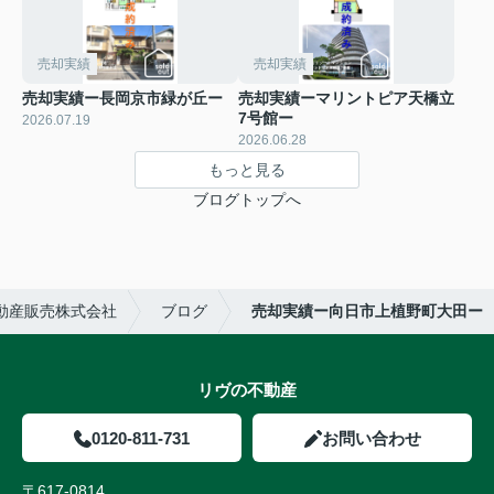
売却実績
売却実績
売却実績ー長岡京市緑が丘ー
売却実績ーマリントピア天橋立
7号館ー
2026.07.19
2026.06.28
もっと見る
ブログトップへ
動産販売株式会社
ブログ
売却実績ー向日市上植野町大田ー
リヴの不動産
0120-811-731
お問い合わせ
〒617-0814