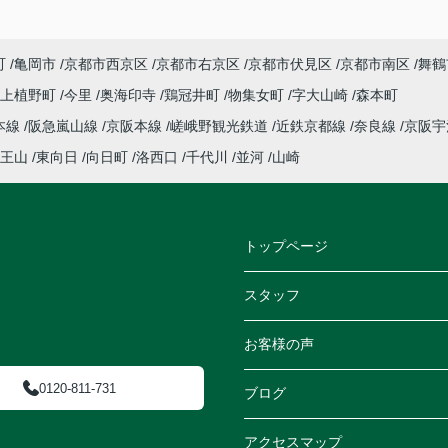
町
亀岡市
京都市西京区
京都市右京区
京都市伏見区
京都市南区
舞鶴
上植野町
今里
奥海印寺
鶏冠井町
物集女町
字大山崎
森本町
本線
阪急嵐山線
京阪本線
嵯峨野観光鉄道
近鉄京都線
奈良線
京阪
王山
東向日
向日町
洛西口
千代川
並河
山崎
トップページ
スタッフ
お客様の声
0120-811-731
ブログ
アクセスマップ