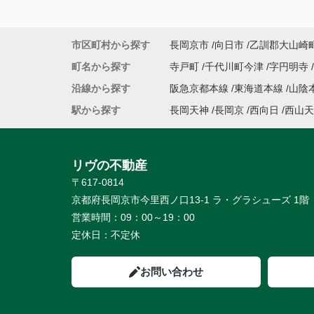
市区町村から探す
長岡京市
向日市
乙訓郡大山崎
町名から探す
寺戸町
千代川町今津
字円明寺
沿線から探す
阪急京都本線
東海道本線
山陰
駅から探す
長岡天神
長岡京
西向日
西山天
リヴの不動産
〒617-0814
京都府長岡京市今里西ノ口13-1 ラ・グラシューズ 1階
営業時間：
09：00～19：00
定休日：
不定休
お問い合わせ