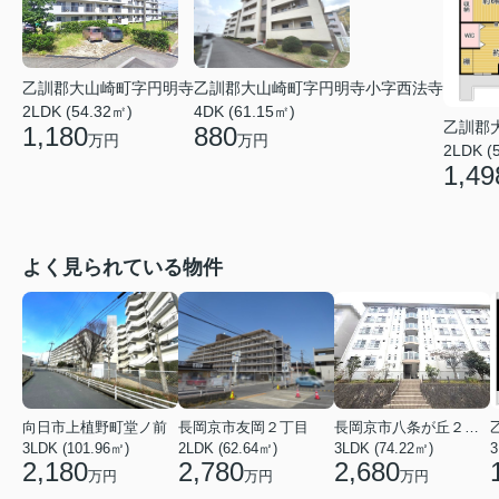
乙訓郡大山崎町字円明寺小字西法寺
乙訓郡大山崎町字円明寺
4DK (61.15㎡)
2LDK (54.32㎡)
乙訓郡
880
1,180
万円
万円
2LDK (
1,49
よく見られている物件
向日市上植野町堂ノ前
長岡京市友岡２丁目
長岡京市八条が丘２丁目
3LDK (101.96㎡)
2LDK (62.64㎡)
3LDK (74.22㎡)
3
2,180
2,780
2,680
万円
万円
万円