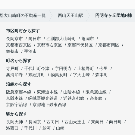
郡大山崎町の不動産一覧
西山天王山駅
円明寺ヶ丘団地H棟
市区町村から探す
長岡京市
向日市
乙訓郡大山崎町
亀岡市
京都市西京区
京都市右京区
京都市伏見区
京都市南区
舞鶴市
宇治市
町名から探す
寺戸町
千代川町今津
字円明寺
上植野町
今里
奥海印寺
鶏冠井町
物集女町
字大山崎
森本町
沿線から探す
阪急京都本線
東海道本線
山陰本線
阪急嵐山線
京阪本線
嵯峨野観光鉄道
近鉄京都線
奈良線
京阪宇治線
京都地下鉄東西線
駅から探す
長岡天神
長岡京
西向日
西山天王山
東向日
向日町
洛西口
千代川
並河
山崎