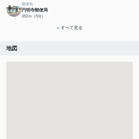
郵便局
円明寺郵便局
352ｍ（5分）
すべて見る
地図