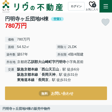
0
ログイン
お気に入り
円明寺ヶ丘団地H棟
空室1
780万円
780万円
価格
54.52㎡
2LDK
面積
間取り
築57年
4階/4階建
築年数
所在階
京都府
乙訓郡大山崎町
字円明寺
小字鳥居前
所在地
阪急京都本線
「
西山天王山
」駅 徒歩6分
交通
阪急京都本線
「
長岡天神
」駅 徒歩31分
東海道本線
「
長岡京
」駅 徒歩31分
お問い合わせ
無料
円明寺ヶ丘団地H棟の販売中物件