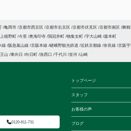
町
亀岡市
京都市西京区
京都市右京区
京都市伏見区
京都市南区
舞鶴
上植野町
今里
奥海印寺
鶏冠井町
物集女町
字大山崎
森本町
本線
阪急嵐山線
京阪本線
嵯峨野観光鉄道
近鉄京都線
奈良線
京阪
王山
東向日
向日町
洛西口
千代川
並河
山崎
トップページ
スタッフ
お客様の声
0120-811-731
ブログ