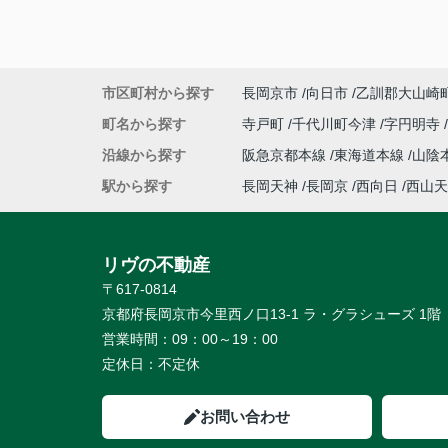
市区町村から探す
長岡京市
向日市
乙訓郡大山崎
町名から探す
寺戸町
千代川町今津
字円明寺
沿線から探す
阪急京都本線
東海道本線
山陰
駅から探す
長岡天神
長岡京
西向日
西山天
リヴの不動産
〒617-0814
京都府長岡京市今里西ノ口13-1 ラ・グラシューズ 1階
営業時間：
09：00～19：00
定休日：
不定休
お問い合わせ