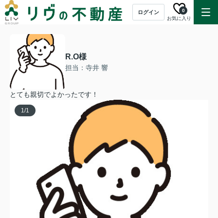
0
ログイン
お気に入り
R.O様
担当：寺井 響
とても親切でよかったです！
1
/
1