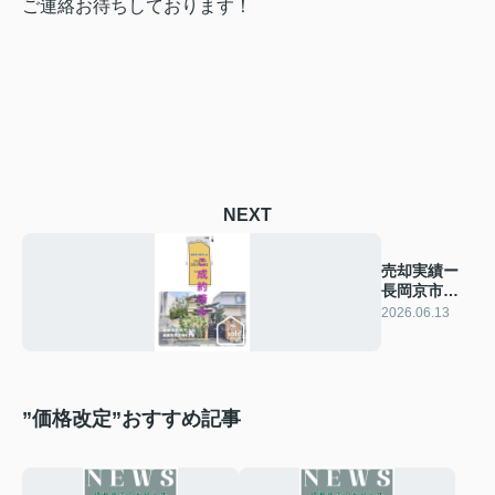
ご連絡お待ちしております！
NEXT
売却実績ー
長岡京市天
神4丁目ー
2026.06.13
”価格改定”おすすめ記事