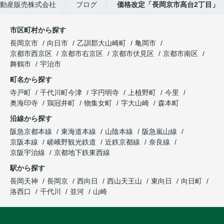
動産販売株式会社
ブログ
価格改定「長岡京市高台2丁目」
市区町村から探す
長岡京市
向日市
乙訓郡大山崎町
亀岡市
京都市西京区
京都市右京区
京都市伏見区
京都市南区
舞鶴市
宇治市
町名から探す
寺戸町
千代川町今津
字円明寺
上植野町
今里
奥海印寺
鶏冠井町
物集女町
字大山崎
森本町
沿線から探す
阪急京都本線
東海道本線
山陰本線
阪急嵐山線
京阪本線
嵯峨野観光鉄道
近鉄京都線
奈良線
京阪宇治線
京都地下鉄東西線
駅から探す
長岡天神
長岡京
西向日
西山天王山
東向日
向日町
洛西口
千代川
並河
山崎