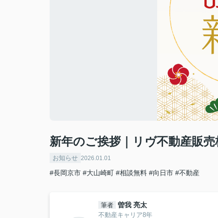
新年のご挨拶｜リヴ不動産販売
お知らせ
2026.01.01
#長岡京市
#大山崎町
#相談無料
#向日市
#不動産
曽我 亮太
筆者
不動産キャリア8年