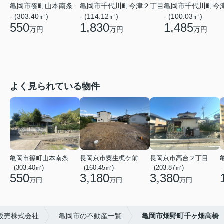
亀岡市篠町山本南条
亀岡市千代川町今津２丁目
亀岡市千代川町今
- (303.40㎡)
- (114.12㎡)
- (100.03㎡)
550
1,830
1,485
万円
万円
万円
よく見られている物件
亀岡市篠町山本南条
長岡京市粟生梶ケ前
長岡京市高台２丁目
- (303.40㎡)
- (160.45㎡)
- (203.87㎡)
-
550
3,180
3,380
万円
万円
万円
販売株式会社
亀岡市の不動産一覧
亀岡市畑野町千ヶ畑高橋