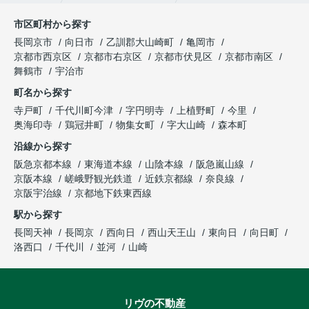
市区町村から探す
長岡京市
向日市
乙訓郡大山崎町
亀岡市
京都市西京区
京都市右京区
京都市伏見区
京都市南区
舞鶴市
宇治市
町名から探す
寺戸町
千代川町今津
字円明寺
上植野町
今里
奥海印寺
鶏冠井町
物集女町
字大山崎
森本町
沿線から探す
阪急京都本線
東海道本線
山陰本線
阪急嵐山線
京阪本線
嵯峨野観光鉄道
近鉄京都線
奈良線
京阪宇治線
京都地下鉄東西線
駅から探す
長岡天神
長岡京
西向日
西山天王山
東向日
向日町
洛西口
千代川
並河
山崎
リヴの不動産