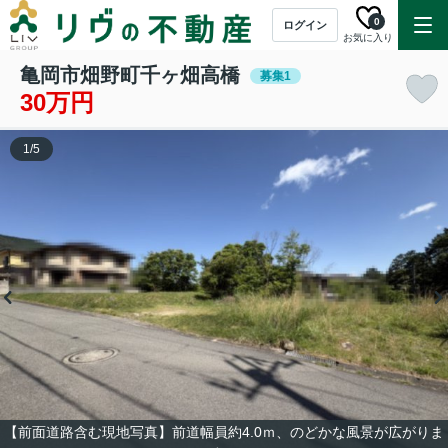
0
ログイン
お気に入り
亀岡市畑野町千ヶ畑高橋
募集1
30万円
1
/
5
【前面道路含む現地写真】前道幅員約4.0ｍ、のどかな風景が広がりま