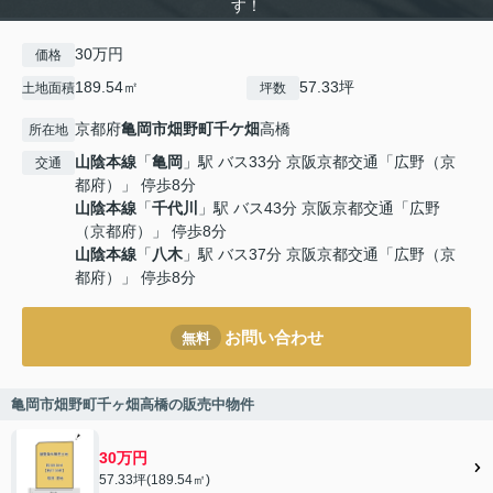
す！
30万円
価格
189.54㎡
57.33坪
土地面積
坪数
京都府
亀岡市
畑野町千ケ畑
高橋
所在地
山陰本線
「
亀岡
」駅 バス33分 京阪京都交通「広野（京
交通
都府）」 停歩8分
山陰本線
「
千代川
」駅 バス43分 京阪京都交通「広野
（京都府）」 停歩8分
山陰本線
「
八木
」駅 バス37分 京阪京都交通「広野（京
都府）」 停歩8分
お問い合わせ
無料
亀岡市畑野町千ヶ畑高橋の販売中物件
30万円
57.33坪(189.54㎡)