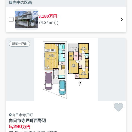
販売中の区画
3,180万円
74.24㎡ (-)
新築一戸建
向日市寺戸町
向日市寺戸町西野辺
5,290
万円