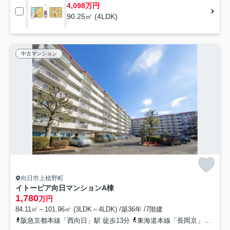
4,098万円
90.25㎡ (4LDK)
中古マンション
向日市上植野町
イトーピア向日マンションA棟
1,780
万円
84.11㎡～101.96㎡ (3LDK～4LDK) /築36年 /7階建
阪急京都本線「西向日」駅 徒歩13分
東海道本線「長岡京」駅 徒歩18分