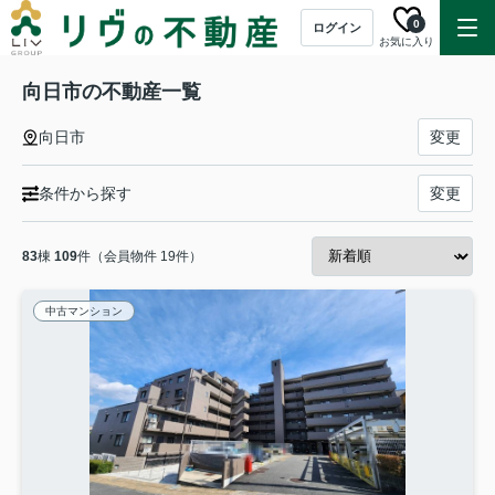
0
ログイン
お気に入り
向日市の不動産一覧
向日市
変更
条件から探す
変更
83
棟
109
件（会員物件 19件）
中古マンション