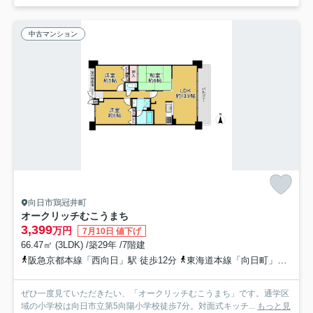
中古マンション
向日市鶏冠井町
オークリッチむこうまち
3,399
万円
7月10日 値下げ
66.47㎡ (3LDK) /築29年 /7階建
阪急京都本線「西向日」駅 徒歩12分
東海道本線「向日町」駅 徒歩22分
ぜひ一度見ていただきたい、「オークリッチむこうまち」です。通学区
域の小学校は向日市立第5向陽小学校徒歩7分。対面式キッチ...
もっと見