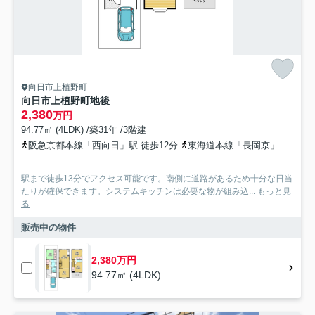
向日市上植野町
向日市上植野町地後
2,380
万円
94.77㎡ (4LDK) /築31年 /3階建
阪急京都本線「西向日」駅 徒歩12分
東海道本線「長岡京」駅 徒歩20分
駅まで徒歩13分でアクセス可能です。南側に道路があるため十分な日当
たりが確保できます。システムキッチンは必要な物が組み込...
もっと見
る
販売中の物件
2,380万円
94.77㎡ (4LDK)