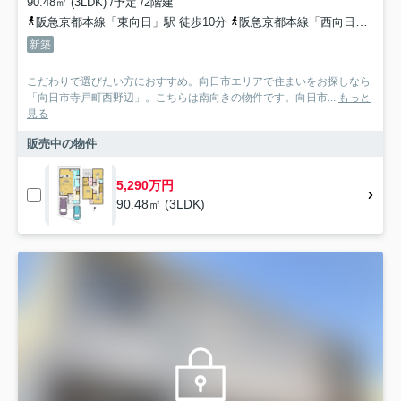
90.48㎡ (3LDK) /予定 /2階建
阪急京都本線「東向日」駅 徒歩10分
阪急京都本線「西向日」駅 徒歩15分
新築
こだわりで選びたい方におすすめ。向日市エリアで住まいをお探しなら
「向日市寺戸町西野辺」。こちらは南向きの物件です。向日市...
もっと
見る
販売中の物件
5,290万円
90.48㎡ (3LDK)