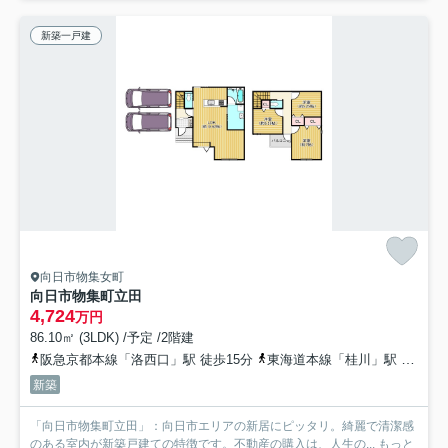
新築一戸建
向日市物集女町
向日市物集町立田
4,724
万円
86.10㎡ (3LDK) /予定 /2階建
阪急京都本線「洛西口」駅 徒歩15分
東海道本線「桂川」駅 徒歩24分
新築
「向日市物集町立田」：向日市エリアの新居にピッタリ。綺麗で清潔感
のある室内が新築戸建ての特徴です。不動産の購入は、人生の...
もっと