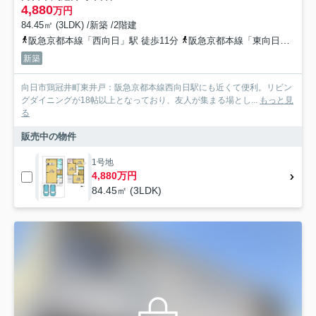
4,880
万円
84.45㎡ (3LDK) /新築 /2階建
阪急京都本線「西向日」駅 徒歩11分
阪急京都本線「東向日」駅 徒歩19分
新築
向日市鶏冠井町東井戸：阪急京都本線西向日駅にも近くて便利。リビン
グダイニングが18帖以上となっており、友人が集まる場とし...
もっと見
る
販売中の物件
1号地
4,880万円
84.45㎡ (3LDK)