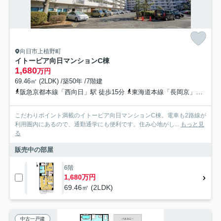
向日市上植野町
イトーピア向日マンションC棟
1,680
万円
69.46㎡ (2LDK) /築50年 /7階建
阪急京都本線「西向日」駅 徒歩15分
東海道本線「長岡京」駅 徒歩18分
こだわりポイント満載のイトーピア向日マンションC棟。電車も2路線が
利用圏内にあるので、通勤通学にも便利です。住み心地がし...
もっと見
る
販売中の部屋
6階
1,680万円
69.46㎡ (2LDK)
中古一戸建