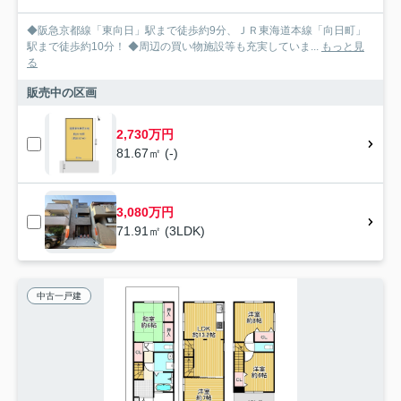
◆阪急京都線「東向日」駅まで徒歩約9分、ＪＲ東海道本線「向日町」
駅まで徒歩約10分！ ◆周辺の買い物施設等も充実していま...
もっと見
る
販売中の区画
2,730万円
81.67㎡ (-)
3,080万円
71.91㎡ (3LDK)
中古一戸建