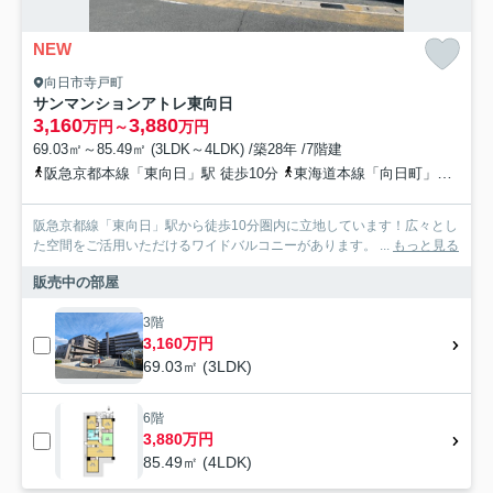
NEW
向日市寺戸町
サンマンションアトレ東向日
3,160
3,880
万円～
万円
69.03㎡～85.49㎡ (3LDK～4LDK) /築28年 /7階建
阪急京都本線「東向日」駅 徒歩10分
東海道本線「向日町」駅 徒歩15分
阪急京都線「東向日」駅から徒歩10分圏内に立地しています！広々とし
た空間をご活用いただけるワイドバルコニーがあります。 ...
もっと見る
販売中の部屋
3階
3,160万円
69.03㎡ (3LDK)
6階
3,880万円
85.49㎡ (4LDK)