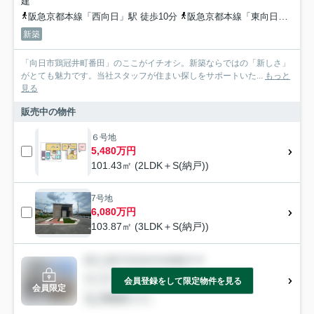
建
阪急京都本線「西向日」駅 徒歩10分
阪急京都本線「東向日」駅 徒歩22分
新築
「向日市鶏冠井町番田」のここがイチオシ。新築ならではの「新しさ」
がとても魅力です。当社スタッフが住まい探しをサポートいた...
もっと
見る
販売中の物件
６号地
5,480万円
101.43㎡ (2LDK＋S(納戸))
7号地
6,080万円
103.87㎡ (3LDK＋S(納戸))
会員登録をして限定物件を見る
会員限定