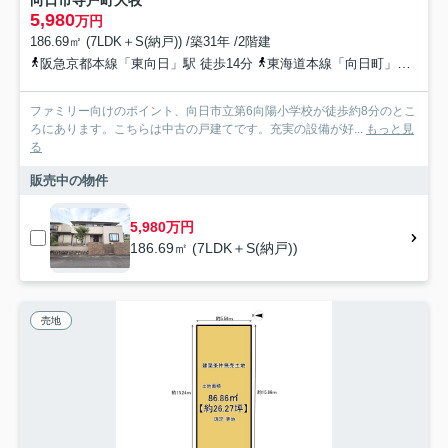
向日市寺戸町大牧
5,980
万円
186.69㎡ (7LDK＋S(納戸)) /築31年 /2階建
阪急京都本線「東向日」駅 徒歩14分
東海道本線「向日町」駅 徒歩21分
ファミリー向けのポイント、向日市立第6向陽小学校が徒歩約8分のとこ
ろにあります。こちらは中古の戸建てです。充実の設備が好...
もっと見
る
販売中の物件
5,980万円
186.69㎡ (7LDK＋S(納戸))
売地