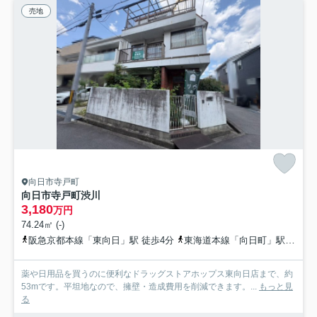
売地
向日市寺戸町
向日市寺戸町渋川
3,180
万円
74.24㎡ (-)
阪急京都本線「東向日」駅 徒歩4分
東海道本線「向日町」駅 徒歩6分
薬や日用品を買うのに便利なドラッグストアホップス東向日店まで、約
53mです。平坦地なので、擁壁・造成費用を削減できます。...
もっと見
る