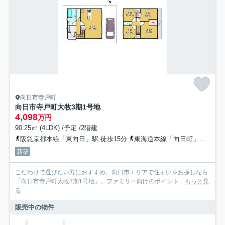
向日市寺戸町
向日市寺戸町大牧3期1号地
4,098
万円
90.25㎡ (4LDK) /予定 /2階建
阪急京都本線「東向日」駅 徒歩15分
東海道本線「向日町」駅 徒歩20分
新築
こだわりで選びたい方におすすめ。向日市エリアで住まいをお探しなら
「向日市寺戸町大牧3期1号地」。ファミリー向けのポイント...
もっと見
る
販売中の物件