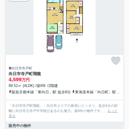
向日市寺戸町
向日市寺戸町飛龍
4,599
万円
89.52㎡ (4LDK) /築9年 /2階建
阪急京都本線「東向日」駅 徒歩8分
東海道本線「向日町」駅 徒歩9分
「向日市寺戸町飛龍」：向日市エリアの新居にピッタリ。徒歩5分の距
離に向日市立寺戸中学校があるのも魅力。築9年の物件です。...
もっと
見る
販売中の物件