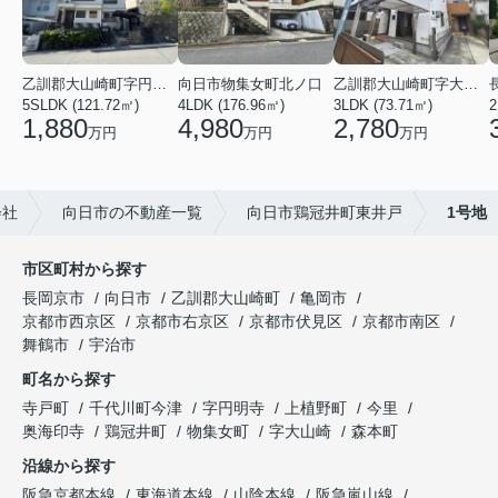
乙訓郡大山崎町字円明寺小字脇山
向日市物集女町北ノ口
乙訓郡大山崎町字大山崎小字西高田
5SLDK (121.72㎡)
4LDK (176.96㎡)
3LDK (73.71㎡)
1,880
4,980
2,780
万円
万円
万円
会社
向日市の不動産一覧
向日市鶏冠井町東井戸
1号地
市区町村から探す
長岡京市
向日市
乙訓郡大山崎町
亀岡市
京都市西京区
京都市右京区
京都市伏見区
京都市南区
舞鶴市
宇治市
町名から探す
寺戸町
千代川町今津
字円明寺
上植野町
今里
奥海印寺
鶏冠井町
物集女町
字大山崎
森本町
沿線から探す
阪急京都本線
東海道本線
山陰本線
阪急嵐山線