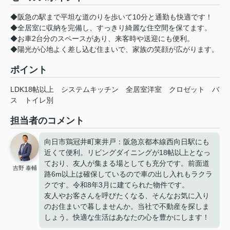
◆阪急の駅まで平坦な道のりを歩いて10分と通勤も快適です！
◆全居室に収納を完備し、すっきり綺麗な住空間を保てます。
◆お車2台分のスペースがあり、来客時や送迎にも便利。
◆陽光が心地よく差し込む住まいで、家族の笑顔が広がります。
ポイント
LDK18帖以上
システムキッチン
全居室洋室
クロゼット
バ
ス
トイレ別
担当者のコメント
向日市鶏冠井町東井戸：阪急京都本線西向日駅にも
近くて便利。リビングダイニングが18帖以上となっ
ており、友人が集まる場としても充分です。前面道
吉野 泰輔
路6m以上は確保しているので車の出し入れもラクラ
クです。令和8年3月に建てられた物件です。
友人やお客さんを呼びたくなる、そんなお気に入り
のお住まいで暮しませんか。当社で不動産を探しま
しょう。快適な生活はあなたの心を豊かにします！