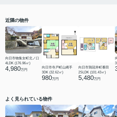
近隣の物件
向日市物集女町北ノ口
4LDK (176.96㎡)
3
4,980
向日市寺戸町山縄手
向日市鶏冠井町番田
万円
3DK (32.62㎡)
2SLDK (101.43㎡)
980
5,480
万円
万円
よく見られている物件