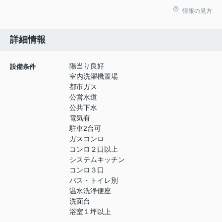
情報の見方
詳細情報
陽当り良好
設備条件
室内洗濯機置場
都市ガス
公営水道
公共下水
電気有
駐車2台可
ガスコンロ
コンロ２口以上
システムキッチン
コンロ３口
バス・トイレ別
温水洗浄便座
洗面台
浴室１坪以上