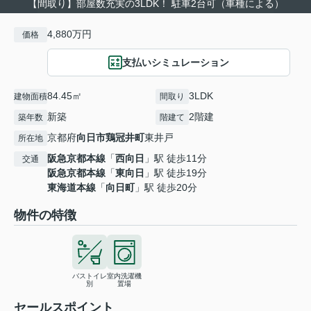
【間取り】部屋数充実の3LDK！ 駐車2台可（車種による）
4,880万円
価格
支払いシミュレーション
84.45㎡
3LDK
建物面積
間取り
新築
2階建
築年数
階建て
京都府
向日市
鶏冠井町
東井戸
所在地
阪急京都本線
「
西向日
」駅 徒歩11分
交通
阪急京都本線
「
東向日
」駅 徒歩19分
東海道本線
「
向日町
」駅 徒歩20分
物件の特徴
バストイレ
室内洗濯機
別
置場
セールスポイント