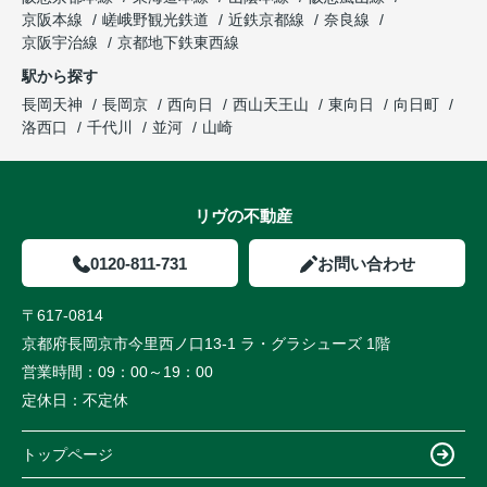
京阪本線
嵯峨野観光鉄道
近鉄京都線
奈良線
京阪宇治線
京都地下鉄東西線
駅から探す
長岡天神
長岡京
西向日
西山天王山
東向日
向日町
洛西口
千代川
並河
山崎
リヴの不動産
0120-811-731
お問い合わせ
〒617-0814
京都府長岡京市今里西ノ口13-1 ラ・グラシューズ 1階
営業時間：
09：00～19：00
定休日：
不定休
トップページ