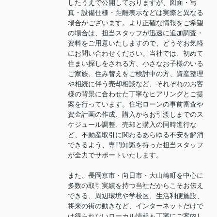
したうえで公開しておりますが、図面・写
真・設備仕様・距離表示などは実際と異なる
場合がございます。より正確な情報をご希望
の場合は、担当スタッフが迅速に追加調査・
資料をご用意いたしますので、どうぞお気軽
にお問い合わせください。当社では、初めて
住まい探しをされる方、小さなお子様のいる
ご家族、住み替えをご検討中の方、資産整理
や相続に伴う売却相談など、それぞれのお客
様の背景に合わせた丁寧なヒアリングとご提
案を行っています。住宅ローンの事前審査や
資金計画の作成、購入からお引渡しまでのス
ケジュール調整、売却と購入の同時進行な
ど、不動産取引に関わるあらゆる不安を解消
できるよう、専門知識を持った担当スタッフ
が全力でサポートいたします。
また、長岡京市・向日市・大山崎町を中心に
多数の取引実績を持つ当社だからこそお伝え
できる、周辺環境や学校区、生活利便施設、
将来の街の動きなど、インターネットだけで
は得られないローカル情報も丁寧にご案内し