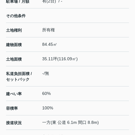
有(2台) / -
駐車場 / 月額
その他条件
所有権
土地権利
84.45㎡
建物面積
35.11坪(116.09㎡)
土地面積
-/無
私道負担面積 /
セットバック
60%
建ぺい率
100%
容積率
一方(東 公道 6.1m 間口 8.8m)
接道状況