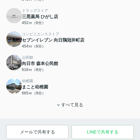
ドラッグストア
三晃薬局 ひがし店
452ｍ（6分）
コンビニエンスストア
セブンイレブン 向日鶏冠井町店
454ｍ（6分）
公民館
向日市 森本公民館
616ｍ（8分）
幼稚園
まこと幼稚園
665ｍ（9分）
すべて見る
メールで共有する
LINEで共有する