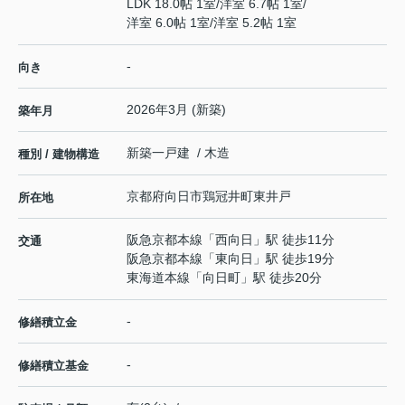
LDK 18.0帖 1室
/
洋室 6.7帖 1室
/
洋室 6.0帖 1室
/
洋室 5.2帖 1室
-
向き
2026年3月 (新築)
築年月
新築一戸建 / 木造
種別 / 建物構造
京都府
向日市
鶏冠井町
東井戸
所在地
阪急京都本線
「
西向日
」駅 徒歩11分
交通
阪急京都本線
「
東向日
」駅 徒歩19分
東海道本線
「
向日町
」駅 徒歩20分
-
修繕積立金
-
修繕積立基金