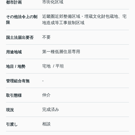
市街化区域
都市計画
近畿圏近郊整備区域・埋蔵文化財包蔵地、宅
その他法令上の制
限
地造成等工事規制区域
不要
国土法届出要否
第一種低層住居専用
用途地域
宅地 / 平坦
地目 / 地勢
-
管理組合有無
仲介
取引態様
完成済み
現況
相談
引渡し