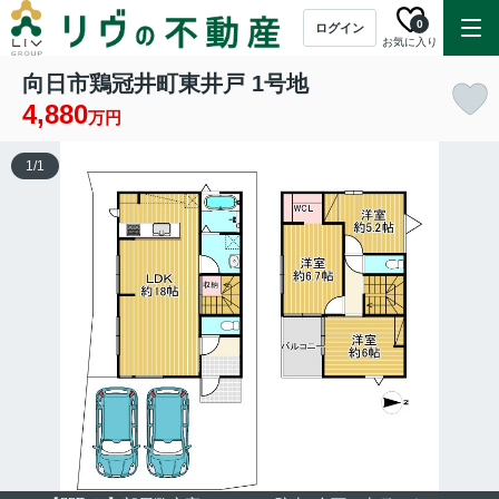
0
ログイン
お気に入り
向日市鶏冠井町東井戸 1号地
4,880
万円
1
/
1