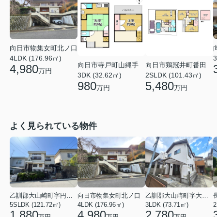
向日市物集女町北ノ口
4LDK (176.96㎡)
3
向日市寺戸町山縄手
向日市鶏冠井町番田
4,980
万円
3DK (32.62㎡)
2SLDK (101.43㎡)
980
5,480
万円
万円
よく見られている物件
乙訓郡大山崎町字円明寺小字脇山
向日市物集女町北ノ口
乙訓郡大山崎町字大山崎小字西高田
5SLDK (121.72㎡)
4LDK (176.96㎡)
3LDK (73.71㎡)
1,880
4,980
2,780
万円
万円
万円