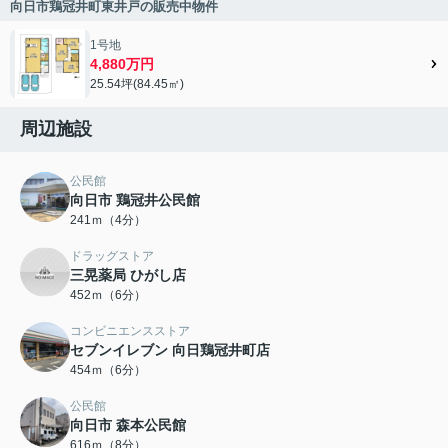
向日市鶏冠井町東井戸の販売中物件
1号地
4,880万円
25.54坪(84.45㎡)
周辺施設
公民館
向日市 鶏冠井公民館
241ｍ（4分）
ドラッグストア
三晃薬局 ひがし店
452ｍ（6分）
コンビニエンスストア
セブンイレブン 向日鶏冠井町店
454ｍ（6分）
公民館
向日市 森本公民館
616ｍ（8分）