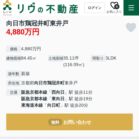
0
ログイン
お気に入り
向日市鶏冠井町東井戸
4,880万円
4,880万円
価格
84.45㎡
35.11坪
3LDK
建物面積
土地面積
間取り
(116.09㎡)
新築
築年数
京都府
向日市
鶏冠井町
東井戸
所在地
阪急京都本線
「
西向日
」駅 徒歩11分
交通
阪急京都本線
「
東向日
」駅 徒歩19分
東海道本線
「
向日町
」駅 徒歩20分
お問い合わせ
無料