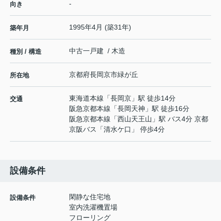
-
向き
1995年4月 (築31年)
築年月
中古一戸建 / 木造
種別 / 構造
京都府
長岡京市
緑が丘
所在地
東海道本線
「
長岡京
」駅 徒歩14分
交通
阪急京都本線
「
長岡天神
」駅 徒歩16分
阪急京都本線
「
西山天王山
」駅 バス4分 京都
京阪バス「清水ケ口」 停歩4分
設備条件
閑静な住宅地
設備条件
室内洗濯機置場
フローリング