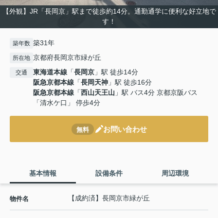
【外観】JR「長岡京」駅まで徒歩約14分。通勤通学に便利な好立地で
す！
築31年
築年数
京都府長岡京市緑が丘
所在地
東海道本線
「
長岡京
」駅 徒歩14分
交通
阪急京都本線
「
長岡天神
」駅 徒歩16分
阪急京都本線
「
西山天王山
」駅 バス4分 京都京阪バス
「清水ケ口」 停歩4分
お問い合わせ
無料
基本情報
設備条件
周辺環境
【成約済】長岡京市緑が丘
物件名