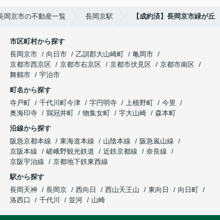
長岡京市の不動産一覧
長岡京駅
【成約済】長岡京市緑が丘
市区町村から探す
長岡京市
向日市
乙訓郡大山崎町
亀岡市
京都市西京区
京都市右京区
京都市伏見区
京都市南区
舞鶴市
宇治市
町名から探す
寺戸町
千代川町今津
字円明寺
上植野町
今里
奥海印寺
鶏冠井町
物集女町
字大山崎
森本町
沿線から探す
阪急京都本線
東海道本線
山陰本線
阪急嵐山線
京阪本線
嵯峨野観光鉄道
近鉄京都線
奈良線
京阪宇治線
京都地下鉄東西線
駅から探す
長岡天神
長岡京
西向日
西山天王山
東向日
向日町
洛西口
千代川
並河
山崎