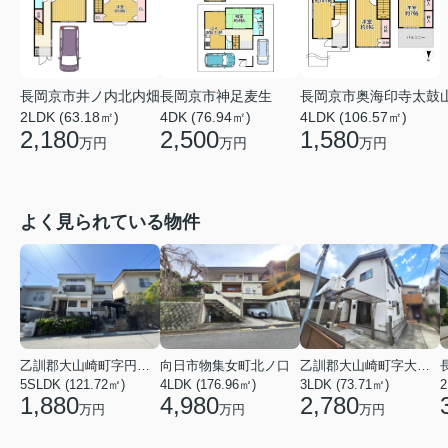
長岡京市井ノ内北内畑
長岡京市神足麦生
長岡京市奥海印寺太鼓
2LDK (63.18㎡)
4DK (76.94㎡)
4LDK (106.57㎡)
2,180
2,500
1,580
万円
万円
万円
よく見られている物件
乙訓郡大山崎町字円明寺小字脇山
向日市物集女町北ノ口
乙訓郡大山崎町字大山崎小字西高田
5SLDK (121.72㎡)
4LDK (176.96㎡)
3LDK (73.71㎡)
1,880
4,980
2,780
万円
万円
万円