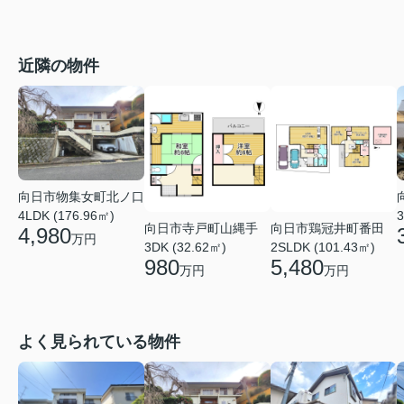
近隣の物件
向日市物集女町北ノ口
4LDK (176.96㎡)
3
向日市寺戸町山縄手
向日市鶏冠井町番田
4,980
万円
3DK (32.62㎡)
2SLDK (101.43㎡)
980
5,480
万円
万円
よく見られている物件