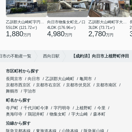
乙訓郡大山崎町字円明寺小字脇山
向日市物集女町北ノ口
乙訓郡大山崎町字大山崎小字西高田
5SLDK (121.72㎡)
4LDK (176.96㎡)
3LDK (73.71㎡)
1,880
4,980
2,780
万円
万円
万円
日市の不動産一覧
西向日駅
【成約済】向日市上植野町伴田
市区町村から探す
長岡京市
向日市
乙訓郡大山崎町
亀岡市
京都市西京区
京都市右京区
京都市伏見区
京都市南区
舞鶴市
宇治市
町名から探す
寺戸町
千代川町今津
字円明寺
上植野町
今里
奥海印寺
鶏冠井町
物集女町
字大山崎
森本町
沿線から探す
阪急京都本線
東海道本線
山陰本線
阪急嵐山線