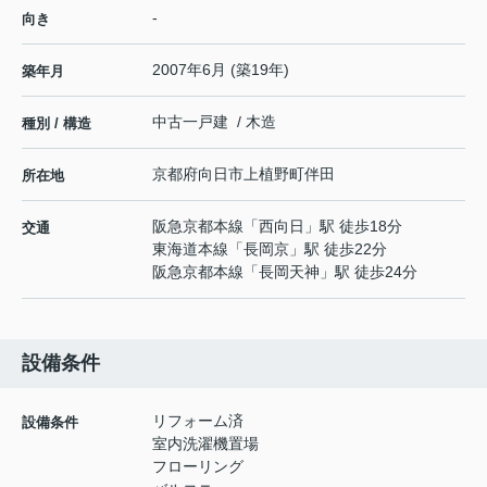
-
向き
2007年6月 (築19年)
築年月
中古一戸建 / 木造
種別 / 構造
京都府
向日市
上植野町
伴田
所在地
阪急京都本線
「
西向日
」駅 徒歩18分
交通
東海道本線
「
長岡京
」駅 徒歩22分
阪急京都本線
「
長岡天神
」駅 徒歩24分
設備条件
リフォーム済
設備条件
室内洗濯機置場
フローリング