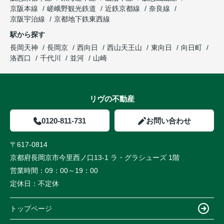
京阪本線
嵯峨野観光鉄道
近鉄京都線
奈良線
京阪宇治線
京都地下鉄東西線
駅から探す
長岡天神
長岡京
西向日
西山天王山
東向日
向日町
洛西口
千代川
並河
山崎
リヴの不動産
0120-811-731
お問い合わせ
〒617-0814
京都府長岡京市今里西ノ口13-1 ラ・グラシューズ 1階
営業時間：
09：00～19：00
定休日：
不定休
トップページ