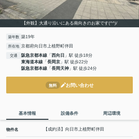
【外観】大通り沿いにある南向きのお家です(^^)/
築19年
築年数
京都府向日市上植野町伴田
所在地
阪急京都本線
「
西向日
」駅 徒歩18分
交通
東海道本線
「
長岡京
」駅 徒歩22分
阪急京都本線
「
長岡天神
」駅 徒歩24分
お問い合わせ
無料
基本情報
設備条件
周辺環境
【成約済】向日市上植野町伴田
物件名