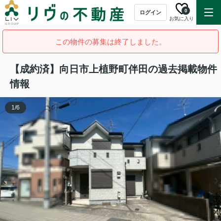
0
ログイン
お気に入り
この物件の募集は終了しました。
【成約済】向日市上植野町伴田の過去掲載物件
情報
1
/
6