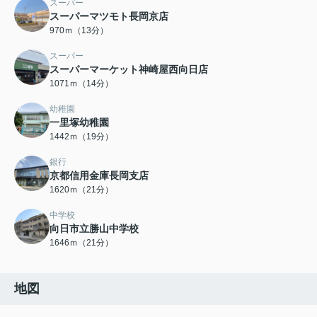
スーパー
スーパーマツモト長岡京店
970ｍ（13分）
スーパー
スーパーマーケット神崎屋西向日店
1071ｍ（14分）
幼稚園
一里塚幼稚園
1442ｍ（19分）
銀行
京都信用金庫長岡支店
1620ｍ（21分）
中学校
向日市立勝山中学校
1646ｍ（21分）
地図