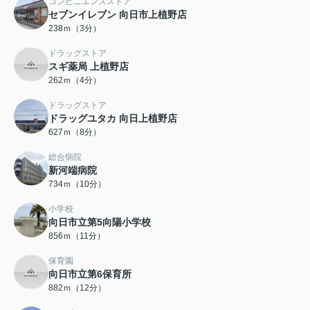
コンビニエンスストア
セブンイレブン 向日市上植野店
238ｍ（3分）
ドラッグストア
スギ薬局 上植野店
262ｍ（4分）
ドラッグストア
ドラッグユタカ 向日上植野店
627ｍ（8分）
総合病院
新河端病院
734ｍ（10分）
小学校
向日市立第5向陽小学校
856ｍ（11分）
保育園
向日市立第6保育所
882ｍ（12分）