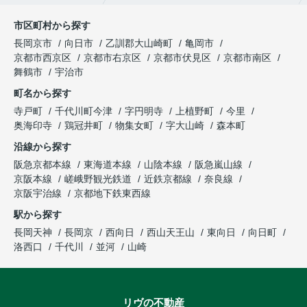
市区町村から探す
長岡京市
向日市
乙訓郡大山崎町
亀岡市
京都市西京区
京都市右京区
京都市伏見区
京都市南区
舞鶴市
宇治市
町名から探す
寺戸町
千代川町今津
字円明寺
上植野町
今里
奥海印寺
鶏冠井町
物集女町
字大山崎
森本町
沿線から探す
阪急京都本線
東海道本線
山陰本線
阪急嵐山線
京阪本線
嵯峨野観光鉄道
近鉄京都線
奈良線
京阪宇治線
京都地下鉄東西線
駅から探す
長岡天神
長岡京
西向日
西山天王山
東向日
向日町
洛西口
千代川
並河
山崎
リヴの不動産