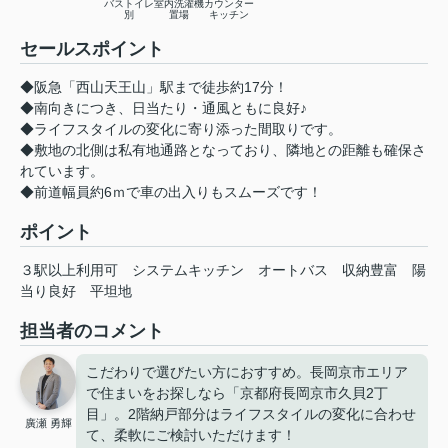
バストイレ
室内洗濯機
カウンター
別
置場
キッチン
セールスポイント
◆阪急「西山天王山」駅まで徒歩約17分！
◆南向きにつき、日当たり・通風ともに良好♪
◆ライフスタイルの変化に寄り添った間取りです。
◆敷地の北側は私有地通路となっており、隣地との距離も確保さ
れています。
◆前道幅員約6ｍで車の出入りもスムーズです！
ポイント
３駅以上利用可
システムキッチン
オートバス
収納豊富
陽
当り良好
平坦地
担当者のコメント
こだわりで選びたい方におすすめ。長岡京市エリア
で住まいをお探しなら「京都府長岡京市久貝2丁
目」。2階納戸部分はライフスタイルの変化に合わせ
廣瀬 勇輝
て、柔軟にご検討いただけます！