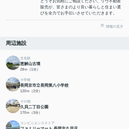
どうぞお気軽にご相談ください。リヴ不動産
販売が、皆さまのより良い暮らしと住まい選
びを全力でお手伝いさせていただきます。
情報の見方
周辺施設
文化財
恵解山古墳
28ｍ（1分）
小学校
長岡京市立長岡第八小学校
120ｍ（2分）
その他
久貝二丁目公園
170ｍ（3分）
コンビニエンスストア
ファミリーマート 長岡京久貝店