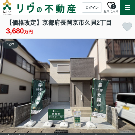
0
ログイン
お気に入り
【価格改定】京都府長岡京市久貝2丁目
3,680
万円
1
/
27