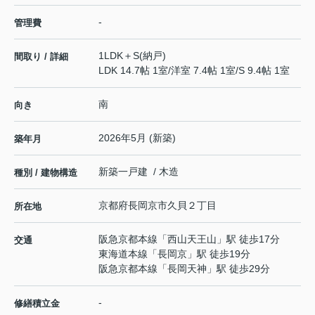
-
管理費
1LDK＋S(納戸)
間取り / 詳細
LDK 14.7帖 1室
/
洋室 7.4帖 1室
/
S 9.4帖 1室
南
向き
2026年5月 (新築)
築年月
新築一戸建 / 木造
種別 / 建物構造
京都府
長岡京市
久貝
２丁目
所在地
阪急京都本線
「
西山天王山
」駅 徒歩17分
交通
東海道本線
「
長岡京
」駅 徒歩19分
阪急京都本線
「
長岡天神
」駅 徒歩29分
-
修繕積立金