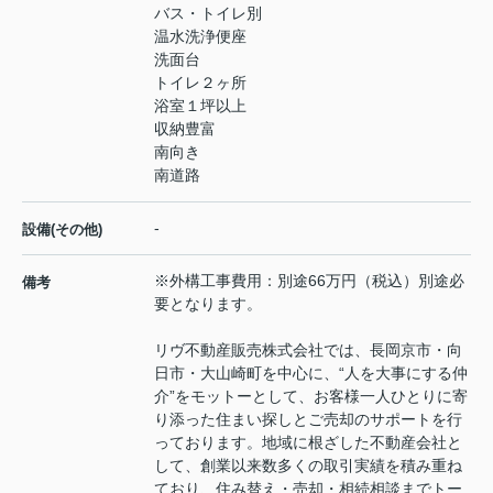
バス・トイレ別
温水洗浄便座
洗面台
トイレ２ヶ所
浴室１坪以上
収納豊富
南向き
南道路
-
設備(その他)
※外構⼯事費⽤：別途66万円（税込）別途必
備考
要となります。
リヴ不動産販売株式会社では、長岡京市・向
日市・大山崎町を中心に、“人を大事にする仲
介”をモットーとして、お客様一人ひとりに寄
り添った住まい探しとご売却のサポートを行
っております。地域に根ざした不動産会社と
して、創業以来数多くの取引実績を積み重ね
ており、住み替え・売却・相続相談までトー