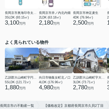
長岡京市奥海印寺太鼓山
長岡京市井ノ内北内畑
長岡京市神足麦生
3SLDK (93.15㎡)
2LDK (63.18㎡)
4DK (76.94㎡)
2
3,100
2,180
2,500
万円
万円
万円
よく見られている物件
乙訓郡大山崎町字円明寺小字脇山
向日市物集女町北ノ口
乙訓郡大山崎町字大山崎小字西高田
5SLDK (121.72㎡)
4LDK (176.96㎡)
3LDK (73.71㎡)
1,880
4,980
2,780
万円
万円
万円
長岡京市の不動産一覧
【価格改定】京都府長岡京市久貝2丁目