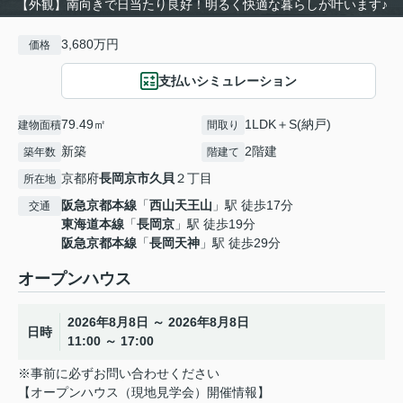
【外観】南向きで日当たり良好！明るく快適な暮らしが叶います♪
3,680万円
価格
支払いシミュレーション
79.49㎡
1LDK＋S(納戸)
建物面積
間取り
新築
2階建
築年数
階建て
京都府
長岡京市
久貝
２丁目
所在地
阪急京都本線
「
西山天王山
」駅 徒歩17分
交通
東海道本線
「
長岡京
」駅 徒歩19分
阪急京都本線
「
長岡天神
」駅 徒歩29分
オープンハウス
2026年8月8日 ～ 2026年8月8日
日時
11:00 ～ 17:00
※事前に必ずお問い合わせください
【オープンハウス（現地見学会）開催情報】