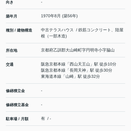
-
向き
1970年8月 (築56年)
築年月
中古テラスハウス / 鉄筋コンクリート、陸屋
種別 / 建物構造
根（一部木造)
京都府
乙訓郡大山崎町
字円明寺
小字脇山
所在地
阪急京都本線
「
西山天王山
」駅 徒歩10分
交通
阪急京都本線
「
長岡天神
」駅 徒歩30分
東海道本線
「
山崎
」駅 徒歩32分
-
修繕積立金
-
修繕積立基金
有 / -
駐車場 / 月額