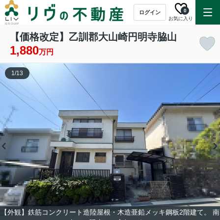
0
ログイン
お気に入り
【価格改定】乙訓郡大山崎円明寺脇山
1,880
万円
1
/
13
【外観】鉄筋コンクリート造陸屋根・木造亜鉛メッキ鋼板2階建て。 南