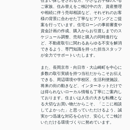
住まい探しをされる方、小さなお子様のいる
ご家族、住み替えをご検討中の方、資産整理
や相続に伴う売却相談など、それぞれのお客
様の背景に合わせた丁寧なヒアリングとご提
案を行っています。住宅ローンの事前審査や
資金計画の作成、購入からお引渡しまでのス
ケジュール調整、売却と購入の同時進行な
ど、不動産取引に関わるあらゆる不安を解消
できるよう、専門知識を持った担当スタッフ
が全力でサポートいたします。
また、長岡京市・向日市・大山崎町を中心に
多数の取引実績を持つ当社だからこそお伝え
できる、周辺環境や学校区、生活利便施設、
将来の街の動きなど、インターネットだけで
は得られないローカル情報も丁寧にご案内し
ております。住まいは人生の大きな転機とな
る大切なお買い物だからこそ、「ここに相談
してよかった」と思っていただけるよう、誠
実かつ迅速な対応を心がけ、安心してご検討
いただける環境づくりに努めています。