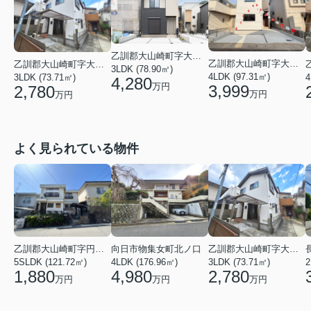
乙訓郡大山崎町字大山崎小字尻江
乙訓郡大山崎町字大山崎小字鏡田
乙訓郡大山崎町字大山崎小字西高田
3LDK (78.90㎡)
4LDK (97.31㎡)
3LDK (73.71㎡)
4
4,280
万円
3,999
2,780
万円
万円
よく見られている物件
乙訓郡大山崎町字円明寺小字脇山
向日市物集女町北ノ口
乙訓郡大山崎町字大山崎小字西高田
5SLDK (121.72㎡)
4LDK (176.96㎡)
3LDK (73.71㎡)
1,880
4,980
2,780
万円
万円
万円