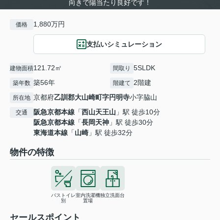
向きで陽当たり良好です！
1,880万円
価格
支払いシミュレーション
121.72㎡
5SLDK
建物面積
間取り
築56年
2階建
築年数
階建て
京都府
乙訓郡大山崎町
字円明寺
小字脇山
所在地
阪急京都本線
「
西山天王山
」駅 徒歩10分
交通
阪急京都本線
「
長岡天神
」駅 徒歩30分
東海道本線
「
山崎
」駅 徒歩32分
物件の特徴
バストイレ
室内洗濯機
独立洗面台
別
置場
セールスポイント