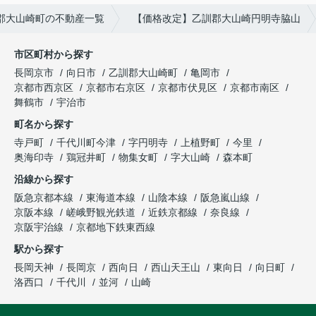
郡大山崎町の不動産一覧
【価格改定】乙訓郡大山崎円明寺脇山
市区町村から探す
長岡京市
向日市
乙訓郡大山崎町
亀岡市
京都市西京区
京都市右京区
京都市伏見区
京都市南区
舞鶴市
宇治市
町名から探す
寺戸町
千代川町今津
字円明寺
上植野町
今里
奥海印寺
鶏冠井町
物集女町
字大山崎
森本町
沿線から探す
阪急京都本線
東海道本線
山陰本線
阪急嵐山線
京阪本線
嵯峨野観光鉄道
近鉄京都線
奈良線
京阪宇治線
京都地下鉄東西線
駅から探す
長岡天神
長岡京
西向日
西山天王山
東向日
向日町
洛西口
千代川
並河
山崎