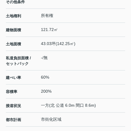
その他条件
所有権
土地権利
121.72㎡
建物面積
43.03坪(142.25㎡)
土地面積
-/無
私道負担面積 /
セットバック
60%
建ぺい率
200%
容積率
一方(北 公道 6.0m 間口 8.6m)
接道状況
市街化区域
都市計画