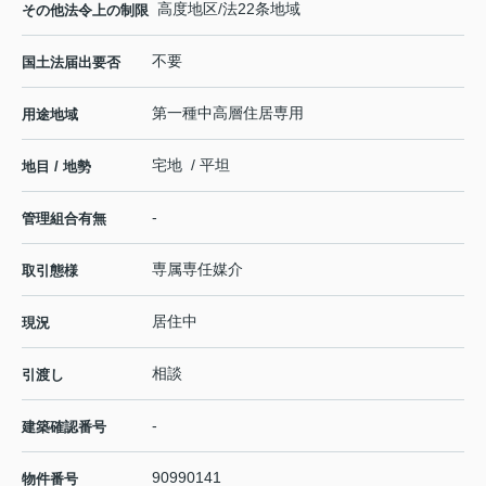
高度地区/法22条地域
その他法令上の制限
不要
国土法届出要否
第一種中高層住居専用
用途地域
宅地 / 平坦
地目 / 地勢
-
管理組合有無
専属専任媒介
取引態様
居住中
現況
相談
引渡し
-
建築確認番号
90990141
物件番号