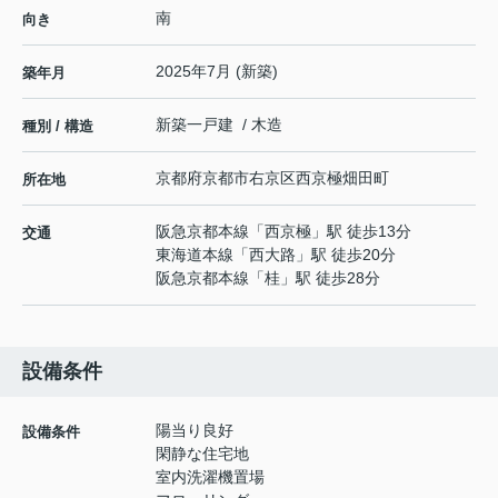
南
向き
2025年7月 (新築)
築年月
新築一戸建 / 木造
種別 / 構造
京都府
京都市右京区
西京極畑田町
所在地
阪急京都本線
「
西京極
」駅 徒歩13分
交通
東海道本線
「
西大路
」駅 徒歩20分
阪急京都本線
「
桂
」駅 徒歩28分
設備条件
陽当り良好
設備条件
閑静な住宅地
室内洗濯機置場