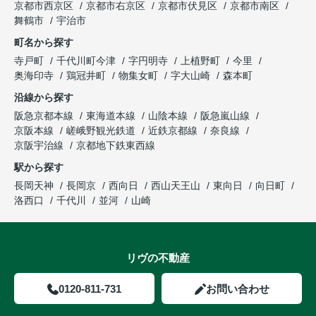
京都市西京区
京都市右京区
京都市伏見区
京都市南区
舞鶴市
宇治市
町名から探す
寺戸町
千代川町今津
字円明寺
上植野町
今里
奥海印寺
鶏冠井町
物集女町
字大山崎
森本町
沿線から探す
阪急京都本線
東海道本線
山陰本線
阪急嵐山線
京阪本線
嵯峨野観光鉄道
近鉄京都線
奈良線
京阪宇治線
京都地下鉄東西線
駅から探す
長岡天神
長岡京
西向日
西山天王山
東向日
向日町
洛西口
千代川
並河
山崎
リヴの不動産
0120-811-731
お問い合わせ