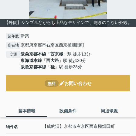
【外観】シンプルながらも上品なデザインで、飽きのこない外観。
新築
築年数
京都府京都市右京区西京極畑田町
所在地
阪急京都本線
「
西京極
」駅 徒歩13分
交通
東海道本線
「
西大路
」駅 徒歩20分
阪急京都本線
「
桂
」駅 徒歩28分
お問い合わせ
無料
基本情報
設備条件
周辺環境
【成約済】京都市右京区西京極畑田町
物件名