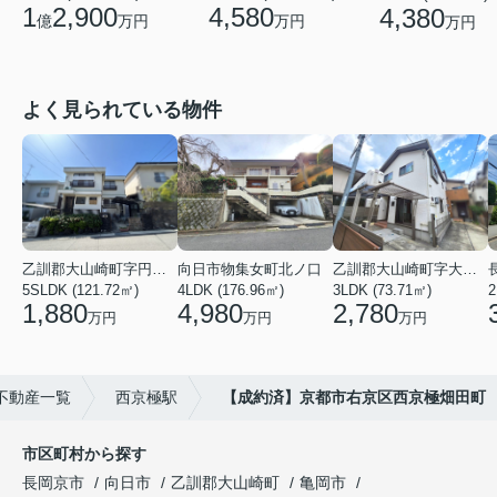
4,580
1
2,900
4,380
万円
億
万円
万円
よく見られている物件
乙訓郡大山崎町字円明寺小字脇山
向日市物集女町北ノ口
乙訓郡大山崎町字大山崎小字西高田
5SLDK (121.72㎡)
4LDK (176.96㎡)
3LDK (73.71㎡)
1,880
4,980
2,780
万円
万円
万円
不動産一覧
西京極駅
【成約済】京都市右京区西京極畑田町
市区町村から探す
長岡京市
向日市
乙訓郡大山崎町
亀岡市