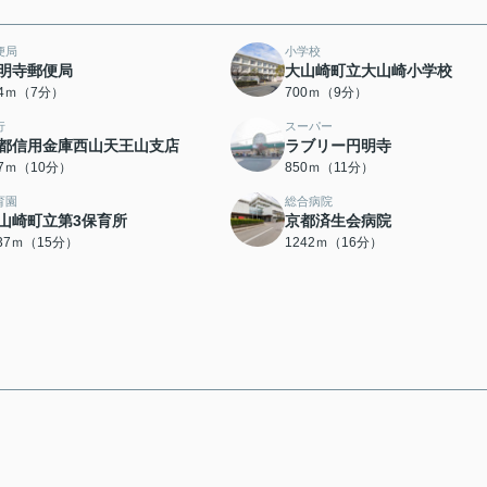
便局
小学校
明寺郵便局
大山崎町立大山崎小学校
34ｍ（7分）
700ｍ（9分）
行
スーパー
都信用金庫西山天王山支店
ラブリー円明寺
87ｍ（10分）
850ｍ（11分）
育園
総合病院
山崎町立第3保育所
京都済生会病院
137ｍ（15分）
1242ｍ（16分）