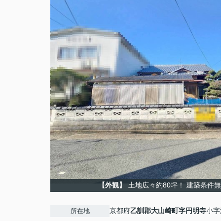
【外観】
土地広々約80坪！ 建築条件
京都府
乙訓郡大山崎町
字円明寺
小字
所在地