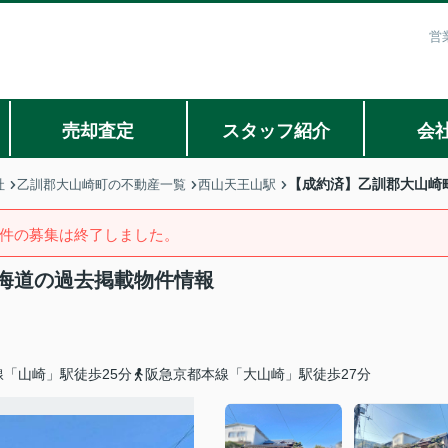
営
売却査定
スタッフ紹介
会
【成約済】乙訓郡大山崎
社
乙訓郡大山崎町の不動産一覧
西山天王山駅
件の募集は終了しました。
海道の過去掲載物件情報
「山崎」駅徒歩25分
阪急京都本線「大山崎」駅徒歩27分