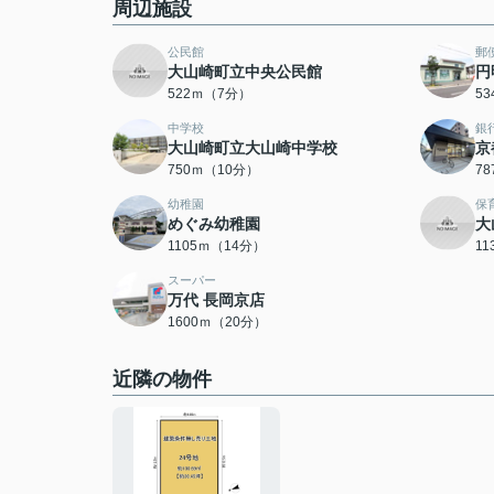
周辺施設
公民館
郵
大山崎町立中央公民館
円
522ｍ（7分）
5
中学校
銀
大山崎町立大山崎中学校
京
750ｍ（10分）
7
幼稚園
保
めぐみ幼稚園
大
1105ｍ（14分）
1
スーパー
万代 長岡京店
1600ｍ（20分）
近隣の物件