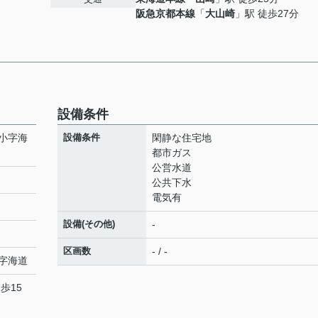
阪急京都本線
「
大山崎
」駅 徒歩27分
設備条件
小字海
設備条件
閑静な住宅地
都市ガス
公営水道
公共下水
電気有
設備(その他)
-
区画数
- / -
字海道
歩15