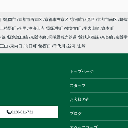
町
亀岡市
京都市西京区
京都市右京区
京都市伏見区
京都市南区
舞鶴
上植野町
今里
奥海印寺
鶏冠井町
物集女町
字大山崎
森本町
本線
阪急嵐山線
京阪本線
嵯峨野観光鉄道
近鉄京都線
奈良線
京阪
王山
東向日
向日町
洛西口
千代川
並河
山崎
トップページ
スタッフ
お客様の声
0120-811-731
ブログ
アクセスマップ