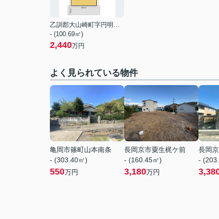
乙訓郡大山崎町字円明寺小字西法寺
- (100.69㎡)
2,440
万円
よく見られている物件
亀岡市篠町山本南条
長岡京市粟生梶ケ前
長岡京
- (303.40㎡)
- (160.45㎡)
- (203
550
3,180
3,38
万円
万円