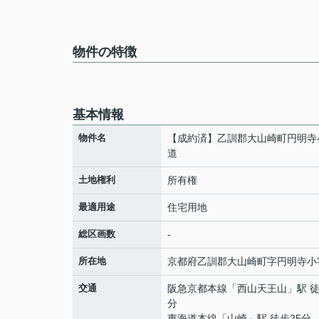
物件の特徴
基本情報
物件名
【成約済】乙訓郡大山崎町円明寺
道
土地権利
所有権
最適用途
住宅用地
総区画数
-
所在地
京都府
乙訓郡大山崎町
字円明寺
小
交通
阪急京都本線
「
西山天王山
」駅 徒
分
東海道本線
「
山崎
」駅 徒歩25分