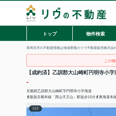
トップ
物件検索
長岡京市の不動産情報は地域密着のリヴ不動産販売株式会
この物
【成約済】乙訓郡大山崎町円明寺小字
-
京都府
乙訓郡大山崎町
字円明寺
小字海道
阪急京都本線「西山天王山」駅徒歩15分
東海道本線
1
/
12