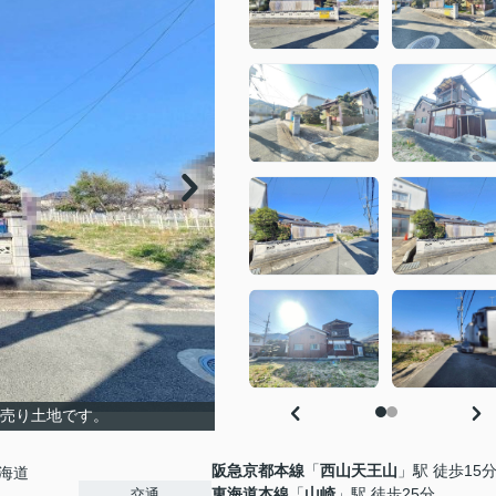
無売り土地です。
阪急京都本線
「
西山天王山
」駅 徒歩15
海道
東海道本線
「
山崎
」駅 徒歩25分
交通