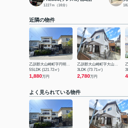
1227ｍ（16分）
1
近隣の物件
乙訓郡大山崎町字円明寺小字脇山
乙訓郡大山崎町字大山崎小字西高田
5SLDK (121.72㎡)
3LDK (73.71㎡)
3
1,880
2,780
4
万円
万円
よく見られている物件