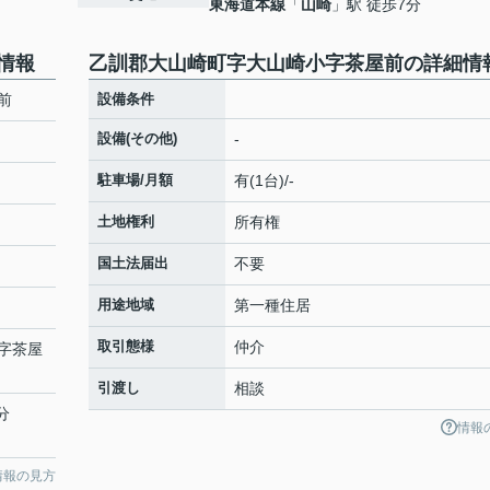
東海道本線
「
山崎
」駅 徒歩7分
情報
乙訓郡大山崎町字大山崎小字茶屋前の詳細情
前
設備条件
設備(その他)
-
駐車場/月額
有(1台)/-
土地権利
所有権
国土法届出
不要
用途地域
第一種住居
取引態様
仲介
字茶屋
引渡し
相談
分
情報
情報の見方