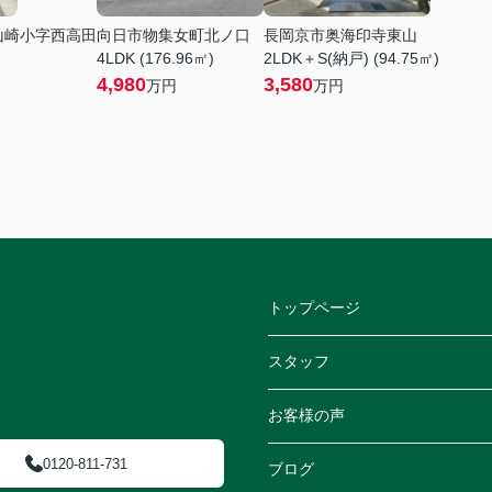
山崎小字西高田
向日市物集女町北ノ口
長岡京市奥海印寺東山
4LDK (176.96㎡)
2LDK＋S(納戸) (94.75㎡)
4,980
3,580
万円
万円
トップページ
スタッフ
お客様の声
0120-811-731
ブログ