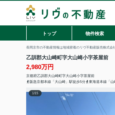
トップ
物件検索
長岡京市の不動産情報は地域密着のリヴ不動産販売株式会
乙訓郡大山崎町字大山崎小字茶屋前
2,980万円
京都府
乙訓郡大山崎町
字大山崎
小字茶屋前
阪急京都本線「大山崎」駅徒歩5分
東海道本線「山
1
/
15