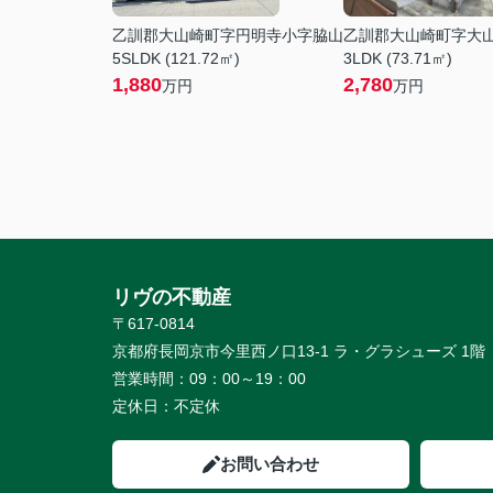
乙訓郡大山崎町字円明寺小字脇山
乙訓郡大山崎町字大
5SLDK (121.72㎡)
3LDK (73.71㎡)
1,880
2,780
万円
万円
リヴの不動産
〒617-0814
京都府長岡京市今里西ノ口13-1 ラ・グラシューズ 1階
営業時間：
09：00～19：00
定休日：
不定休
お問い合わせ