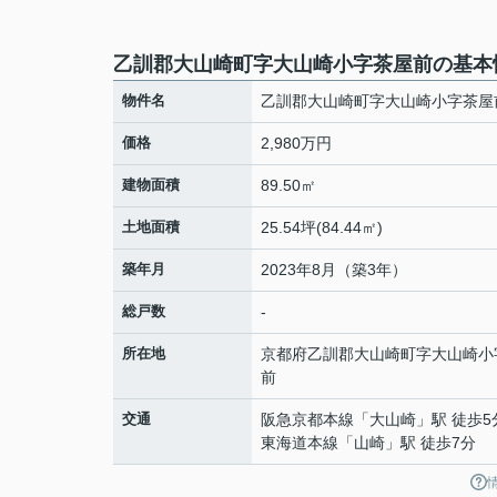
乙訓郡大山崎町字大山崎小字茶屋前の基本
物件名
乙訓郡大山崎町字大山崎小字茶屋
価格
2,980万円
建物面積
89.50㎡
土地面積
25.54坪(84.44㎡)
築年月
2023年8月（築3年）
総戸数
-
所在地
京都府
乙訓郡大山崎町
字大山崎
小
前
交通
阪急京都本線
「
大山崎
」駅 徒歩5
東海道本線
「
山崎
」駅 徒歩7分