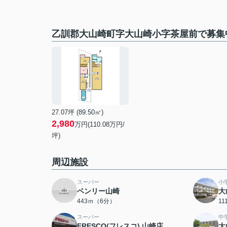
乙訓郡大山崎町字大山崎小字茶屋前で募集
27.07坪 (89.50㎡)
2,980
万円(110.08万円/
坪)
周辺施設
スーパー
小
ベンリー山崎
大
443ｍ（6分）
1
スーパー
中
FRESCO(フレスコ) 山崎店
大