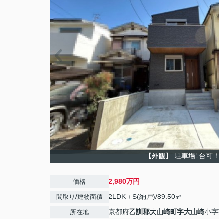
【外観】
駐車場1台可
2,980万円
価格
2LDK＋S(納戸)/89.50㎡
間取り/建物面積
京都府
乙訓郡大山崎町
字大山崎
小字
所在地